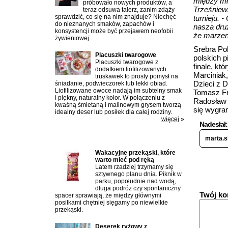
między mło
próbowało nowych produktów, a
Trześniew
teraz odsuwa talerz, zanim zdąży
sprawdzić, co się na nim znajduje? Niechęć
turnieju. 
do nieznanych smaków, zapachów i
nasza dru
konsystencji może być przejawem neofobii
że marzeni
żywieniowej.
Srebra Po
Placuszki twarogowe
polskich p
Placuszki twarogowe z
finale, kt
dodatkiem liofilizowanych
Marciniak
truskawek to prosty pomysł na
Dzieci z 
śniadanie, podwieczorek lub lekki obiad.
Liofilizowane owoce nadają im subtelny smak
Tomasz Fr
i piękny, naturalny kolor. W połączeniu z
Radosław 
kwaśną śmietaną i malinowym grysem tworzą
się wygran
idealny deser lub posiłek dla całej rodziny.
więcej
»
Nadesłał:
Najczęściej czytane artykuły:
marta.s
Wakacyjne przekąski, które
warto mieć pod ręką
Wasze ko
Latem rzadziej trzymamy się
sztywnego planu dnia. Piknik w
parku, popołudnie nad wodą,
długa podróż czy spontaniczny
Twój ko
spacer sprawiają, że między głównymi
posiłkami chętniej sięgamy po niewielkie
przekąski.
Deserek ryżowy z