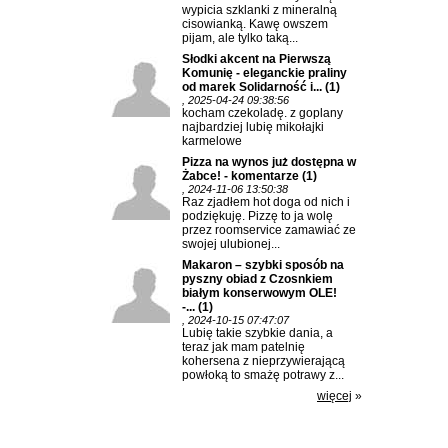
wypicia szklanki z mineralną
cisowianką. Kawę owszem
pijam, ale tylko taką...
Słodki akcent na Pierwszą
Komunię - eleganckie praliny
od marek Solidarność i...
(1)
, 2025-04-24 09:38:56
kocham czekoladę. z goplany
najbardziej lubię mikołajki
karmelowe
Pizza na wynos już dostępna w
Żabce! - komentarze
(1)
, 2024-11-06 13:50:38
Raz zjadłem hot doga od nich i
podziękuję. Pizzę to ja wolę
przez roomservice zamawiać ze
swojej ulubionej...
Makaron – szybki sposób na
pyszny obiad z Czosnkiem
białym konserwowym OLE!
-...
(1)
, 2024-10-15 07:47:07
Lubię takie szybkie dania, a
teraz jak mam patelnię
kohersena z nieprzywierającą
powłoką to smażę potrawy z...
więcej
»