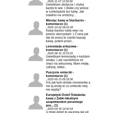
, 2025-11-07 12:50:56
Uwielbiam słodycze i chyba
każdy to wie :) śliwki czy wiśnie
w czekoladzie też lubię. Jak
ostatnio na urodziny...
Miesiąc kawy w Starbucks -
komentarze
(1)
, 2025-10-02 06:43:28
Kawę bardzo lubię więc na
pewno skorzystam :) Z rana jak
idę do pracy to często kupuję
kawę, potem przez...
Lemoniada arbuzowa -
komentarze
(1)
, 2025-08-31 10:53:25
Uwielbiam lemoniadę o każdym
smaku :) ale narobiliście mi
chęci na arbuzową. Mam miętę,
cytrynę, lekko...
Puszyste omleciki -
komentarze
(1)
, 2025-05-15 09:18:36
A to jak bym dolała cisowiankę a
nie tą wodę to co omleciki niby
nie wyjdą?
Europejski Dzień Śniadania:
kawa z Żabki idealnym
uzupełnieniem porannego
pos...
(1)
, 2025-04-30 14:42:54
U mnie dzień to zaczyna się od