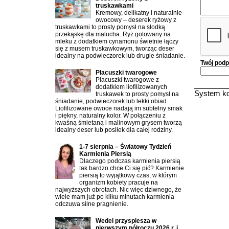
truskawkami
Kremowy, delikatny i naturalnie
owocowy – deserek ryżowy z
truskawkami to prosty pomysł na słodką
przekąskę dla malucha. Ryż gotowany na
mleku z dodatkiem cynamonu świetnie łączy
się z musem truskawkowym, tworząc deser
idealny na podwieczorek lub drugie śniadanie.
Twój podp
Placuszki twarogowe
Placuszki twarogowe z
dodatkiem liofilizowanych
System ko
truskawek to prosty pomysł na
śniadanie, podwieczorek lub lekki obiad.
Liofilizowane owoce nadają im subtelny smak
i piękny, naturalny kolor. W połączeniu z
kwaśną śmietaną i malinowym grysem tworzą
idealny deser lub posiłek dla całej rodziny.
1-7 sierpnia – Światowy Tydzień
Karmienia Piersią
Dlaczego podczas karmienia piersią
tak bardzo chce Ci się pić? Karmienie
piersią to wyjątkowy czas, w którym
organizm kobiety pracuje na
najwyższych obrotach. Nic więc dziwnego, że
wiele mam już po kilku minutach karmienia
odczuwa silne pragnienie.
Wedel przyspiesza w
pierwszym półroczu 2026 r. i