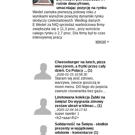
rośnie dwucyfrowo,
umacniając pozycję na rynku
Wedel zamyka pierwszą połowę roku z
wynikami wyraźnie powyżej dynamiki rynku
słodyczy czekoladowych. Według danych
E.Wedel za NIQ sprzedaż wartościowa firmy
zwiększyła się o 11,3 proc., przy wzroście
całego rynku o 2,7 proc. Dla firmy był to czas
intensywnej pracy.
więcej
»
Ostatnio komentowane:
Cheeseburger na lunch, pizza
wieczorem, a frytki przez cały
dzień. Co Polacy ...
(1)
, 2026-01-15 10:56:30
Staram się jeść zdrowo,
warzywa, owoce goszczą w
moim menu. DO tego do popicia
zawsze cisowianka bez gazu....
Limitowana kolekcja Żabki na
święta! Do wygrania zimowy
zestaw ubrań w klimac...
(1)
, 2025-12-04 16:17:41
super sweter :)
<h2>aaa</h2>
Solidarność na Święta - słodkie
prezenty w wyjątkowej
odsłonie - komentarze
(1)