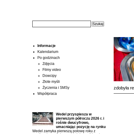
Wyszukiwarka:
HELIO pa
Piłce No
Menu
Informacje
Kalendarium
Po godzinach
Zdjęcia
Filmy video
Dowcipy
Złote myśli
zdobyła re
Życzenia i SMSy
Współpraca
Ostatnio dodane artykuły:
Wedel przyspiesza w
pierwszym półroczu 2026 r. i
rośnie dwucyfrowo,
umacniając pozycję na rynku
Wedel zamyka pierwszą połowę roku z