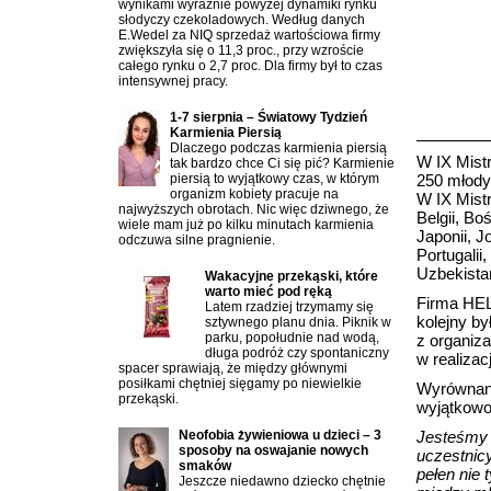
wynikami wyraźnie powyżej dynamiki rynku
słodyczy czekoladowych. Według danych
E.Wedel za NIQ sprzedaż wartościowa firmy
zwiększyła się o 11,3 proc., przy wzroście
całego rynku o 2,7 proc. Dla firmy był to czas
intensywnej pracy.
1-7 sierpnia – Światowy Tydzień
Karmienia Piersią
Dlaczego podczas karmienia piersią
W IX Mist
tak bardzo chce Ci się pić? Karmienie
piersią to wyjątkowy czas, w którym
250 młodyc
organizm kobiety pracuje na
W IX Mist
najwyższych obrotach. Nic więc dziwnego, że
Belgii, Bo
wiele mam już po kilku minutach karmienia
Japonii, J
odczuwa silne pragnienie.
Portugalii,
Uzbekistan
Wakacyjne przekąski, które
warto mieć pod ręką
Firma HEL
Latem rzadziej trzymamy się
kolejny by
sztywnego planu dnia. Piknik w
parku, popołudnie nad wodą,
z organiz
długa podróż czy spontaniczny
w realizac
spacer sprawiają, że między głównymi
posiłkami chętniej sięgamy po niewielkie
Wyrównany
przekąski.
wyjątkowo
Neofobia żywieniowa u dzieci – 3
Jesteśmy 
sposoby na oswajanie nowych
uczestnicy
smaków
pełen nie 
Jeszcze niedawno dziecko chętnie