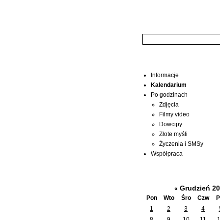
Wyszukiwarka:
Menu
Informacje
Kalendarium
Po godzinach
Zdjęcia
Filmy video
Dowcipy
Złote myśli
Życzenia i SMSy
Współpraca
Kalendarium
Grudzień 2
«
Pon
Wto
Śro
Czw
P
1
2
3
4
8
9
10
11