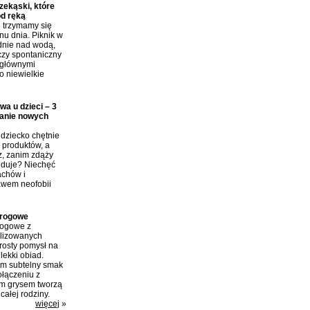
ekąski, które
od ręką
j trzymamy się
nu dnia. Piknik w
dnie nad wodą,
czy spontaniczny
 głównymi
o niewielkie
wa u dzieci – 3
anie nowych
dziecko chętnie
produktów, a
z, zanim zdąży
ajduje? Niechęć
achów i
awem neofobii
arogowe
rogowe z
ilizowanych
rosty pomysł na
lekki obiad.
im subtelny smak
połączeniu z
m grysem tworzą
całej rodziny.
więcej
»