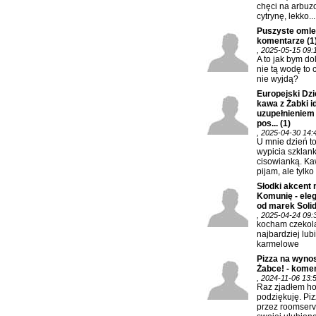
chęci na arbuz
cytrynę, lekko...
Puszyste omlec
komentarze
(1
, 2025-05-15 09:
A to jak bym do
nie tą wodę to 
nie wyjdą?
Europejski Dzi
kawa z Żabki 
uzupełnieniem
pos...
(1)
, 2025-04-30 14:
U mnie dzień t
wypicia szklank
cisowianką. K
pijam, ale tylko 
Słodki akcent 
Komunię - eleg
od marek Solida
, 2025-04-24 09:
kocham czekola
najbardziej lub
karmelowe
Pizza na wynos
Żabce! - kome
, 2024-11-06 13:
Raz zjadłem hot
podziękuję. Piz
przez roomserv