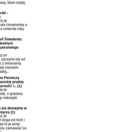
ową. Mam miętę,
iki -
)
18:36
lała cisowiankę a
co omleciki niby
eń Śniadania:
idealnym
 porannego
42:54
o zaczyna się od
i z mineralną
awę owszem
taką...
na Pierwszą
anckie praliny
rność i...
(1)
38:56
dę. z goplany
ię mikołajki
 już dostępna w
ntarze
(1)
50:38
 doga od nich i
zę to ja wolę
ice zamawiać ze