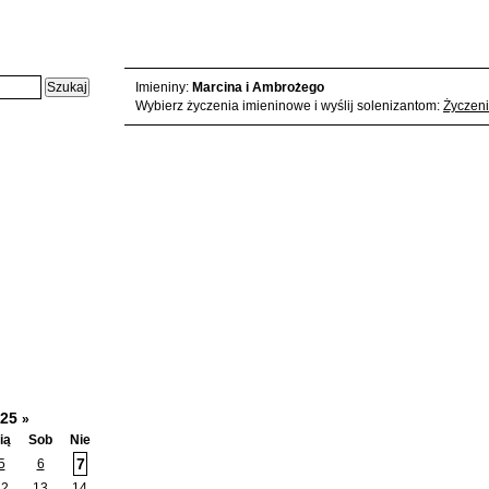
Niedziela, 2025-12-07 - karta z kalendarza:
Imieniny:
Marcina i Ambrożego
Wybierz życzenia imieninowe i wyślij solenizantom:
Życzeni
025
»
ią
Sob
Nie
7
5
6
12
13
14