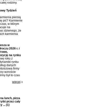
całej rodziny.
towy Tydzień
rmienia piersią
ię pić? Karmienie
 czas, w którym
acuje na
ięc dziwnego, że
tach karmienia
iesza w
roczu 2026 r. i
frowo,
ozycję na rynku
wę roku z
dynamiki rynku
edług danych
tościowa firmy
przy wzroście
irmy był to czas
więcej
»
a lunch, pizza
rytki przez cały
y ...
(1)