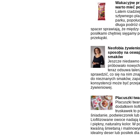
Wakacyjne prz
warto mieć p
Latem rzadzie
sztywnego pla
parku, popołu
długa podróż 
spacer sprawiają, że między
posiłkami chętniej sięgamy p
przekąski.
Neofobia żywienio
sposoby na oswaj
smaków
Jeszcze niedawno 
próbowało nowych 
teraz odsuwa taler
sprawdzić, co się na nim zn
do nieznanych smaków, zap
konsystencji może być przej
żywieniowej.
Placuszki tw
Placuszki twa
dodatkiem liof
truskawek to p
śniadanie, podwieczorek lub 
Liofilizowane owoce nadają 
i piękny, naturalny kolor. W 
kwaśną śmietaną i malinowy
idealny deser lub posiłek dla 