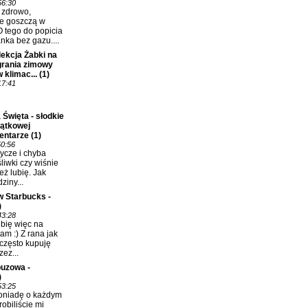
56:30
ć zdrowo,
e goszczą w
 tego do popicia
nka bez gazu....
ekcja Żabki na
grania zimowy
 klimac...
(1)
17:41
 Święta - słodkie
jątkowej
entarze
(1)
50:56
ycze i chyba
śliwki czy wiśnie
eż lubię. Jak
ziny...
w Starbucks -
)
43:28
bię więc na
m :) Z rana jak
 często kupuję
ez...
uzowa -
)
53:25
oniadę o każdym
robiliście mi