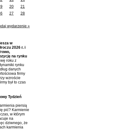
19
20
21
26
27
28
odaj wydarzenie »
iesza w
roczu 2026 r. i
frowo,
ozycję na rynku
wę roku z
dynamiki rynku
edług danych
tościowa firmy
przy wzroście
irmy był to czas
towy Tydzień
rmienia piersią
ię pić? Karmienie
 czas, w którym
acuje na
ięc dziwnego, że
tach karmienia