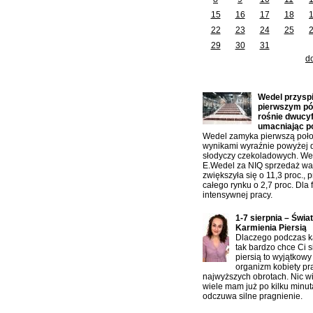
15
16
17
18
22
23
24
25
29
30
31
d
Ostatnio dodane artykuły:
Wedel przysp
pierwszym pół
rośnie dwucy
umacniając p
Wedel zamyka pierwszą poło
wynikami wyraźnie powyżej 
słodyczy czekoladowych. W
E.Wedel za NIQ sprzedaż war
zwiększyła się o 11,3 proc., 
całego rynku o 2,7 proc. Dla f
intensywnej pracy.
1-7 sierpnia – Świa
Karmienia Piersią
Dlaczego podczas ka
tak bardzo chce Ci s
piersią to wyjątkowy
organizm kobiety pr
najwyższych obrotach. Nic w
wiele mam już po kilku minu
odczuwa silne pragnienie.