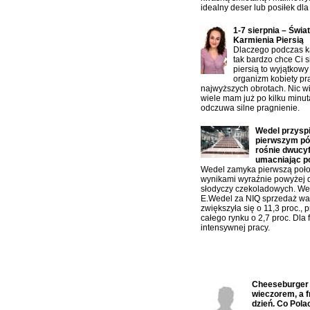
idealny deser lub posiłek dla 
1-7 sierpnia – Świa
Karmienia Piersią
Dlaczego podczas ka
tak bardzo chce Ci s
piersią to wyjątkowy
organizm kobiety pr
najwyższych obrotach. Nic w
wiele mam już po kilku minu
odczuwa silne pragnienie.
Wedel przysp
pierwszym pół
rośnie dwucy
umacniając p
Wedel zamyka pierwszą poło
wynikami wyraźnie powyżej 
słodyczy czekoladowych. W
E.Wedel za NIQ sprzedaż war
zwiększyła się o 11,3 proc., 
całego rynku o 2,7 proc. Dla f
intensywnej pracy.
Ostatnio komentowane:
Cheeseburger n
wieczorem, a f
dzień. Co Polac