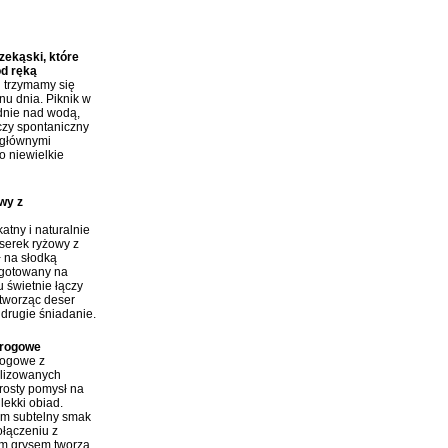
y:
ekąski, które
od ręką
j trzymamy się
nu dnia. Piknik w
dnie nad wodą,
czy spontaniczny
 głównymi
o niewielkie
wy z
atny i naturalnie
erek ryżowy z
ł na słodką
 gotowany na
 świetnie łączy
tworząc deser
 drugie śniadanie.
arogowe
rogowe z
ilizowanych
rosty pomysł na
lekki obiad.
im subtelny smak
połączeniu z
m grysem tworzą