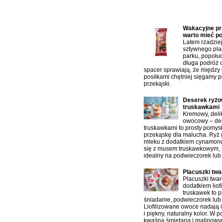
Najczęściej czytane artykuł
Wakacyjne prz
warto mieć p
Latem rzadzie
sztywnego pla
parku, popołu
długa podróż 
spacer sprawiają, że między
posiłkami chętniej sięgamy p
przekąski.
Deserek ryżo
truskawkami
Kremowy, delik
owocowy – des
truskawkami to prosty pomys
przekąskę dla malucha. Ryż
mleku z dodatkiem cynamonu
się z musem truskawkowym, 
idealny na podwieczorek lub
Placuszki tw
Placuszki twa
dodatkiem liof
truskawek to p
śniadanie, podwieczorek lub 
Liofilizowane owoce nadają 
i piękny, naturalny kolor. W 
kwaśną śmietaną i malinowy