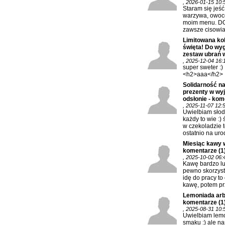
, 2026-01-15 10:
Staram się jeś
warzywa, owoc
moim menu. DO
zawsze cisowia
Limitowana kol
święta! Do wy
zestaw ubrań w
, 2025-12-04 16:
super sweter :)
<h2>aaa</h2>
Solidarność na
prezenty w wy
odsłonie - kom
, 2025-11-07 12:
Uwielbiam słod
każdy to wie :) 
w czekoladzie t
ostatnio na urod
Miesiąc kawy 
komentarze
(1
, 2025-10-02 06:
Kawę bardzo lu
pewno skorzysta
idę do pracy to
kawę, potem prz
Lemoniada arb
komentarze
(1
, 2025-08-31 10:
Uwielbiam lem
smaku :) ale na