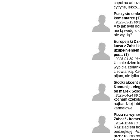
chęci na arbuz
cytrynę, lekko...
Puszyste omlec
komentarze
(1
, 2025-05-15 09:
A to jak bym do
nie tą wodę to 
nie wyjdą?
Europejski Dzi
kawa z Żabki 
uzupełnieniem
pos...
(1)
, 2025-04-30 14:
U mnie dzień t
wypicia szklank
cisowianką. K
pijam, ale tylko 
Słodki akcent 
Komunię - eleg
od marek Solida
, 2025-04-24 09:
kocham czekola
najbardziej lub
karmelowe
Pizza na wynos
Żabce! - kome
, 2024-11-06 13:
Raz zjadłem hot
podziękuję. Piz
przez roomserv