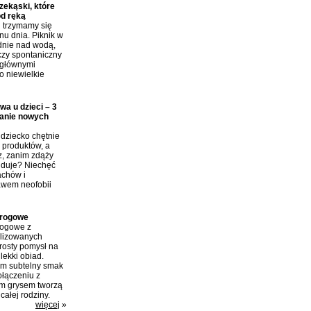
ekąski, które
od ręką
j trzymamy się
nu dnia. Piknik w
dnie nad wodą,
czy spontaniczny
 głównymi
o niewielkie
wa u dzieci – 3
anie nowych
dziecko chętnie
produktów, a
z, zanim zdąży
ajduje? Niechęć
achów i
awem neofobii
arogowe
rogowe z
ilizowanych
rosty pomysł na
lekki obiad.
im subtelny smak
połączeniu z
m grysem tworzą
całej rodziny.
więcej
»