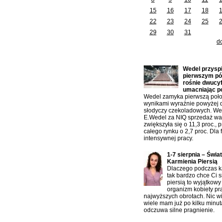
15
16
17
18
22
23
24
25
29
30
31
d
Ostatnio dodane artykuły:
Wedel przysp
pierwszym pół
rośnie dwucy
umacniając p
Wedel zamyka pierwszą poło
wynikami wyraźnie powyżej 
słodyczy czekoladowych. W
E.Wedel za NIQ sprzedaż war
zwiększyła się o 11,3 proc., 
całego rynku o 2,7 proc. Dla f
intensywnej pracy.
1-7 sierpnia – Świa
Karmienia Piersią
Dlaczego podczas ka
tak bardzo chce Ci s
piersią to wyjątkowy
organizm kobiety pr
najwyższych obrotach. Nic w
wiele mam już po kilku minu
odczuwa silne pragnienie.