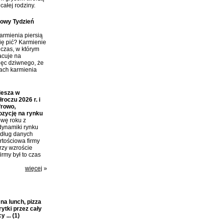
całej rodziny.
towy Tydzień
rmienia piersią
ię pić? Karmienie
 czas, w którym
acuje na
ięc dziwnego, że
tach karmienia
iesza w
roczu 2026 r. i
frowo,
ozycję na rynku
wę roku z
dynamiki rynku
edług danych
tościowa firmy
przy wzroście
irmy był to czas
więcej
»
a lunch, pizza
rytki przez cały
y ...
(1)