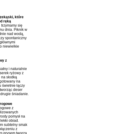
y:
ekąski, które
od ręką
j trzymamy się
nu dnia. Piknik w
dnie nad wodą,
czy spontaniczny
 głównymi
o niewielkie
wy z
atny i naturalnie
erek ryżowy z
ł na słodką
 gotowany na
 świetnie łączy
tworząc deser
 drugie śniadanie.
arogowe
rogowe z
ilizowanych
rosty pomysł na
lekki obiad.
im subtelny smak
połączeniu z
m grysem tworzą