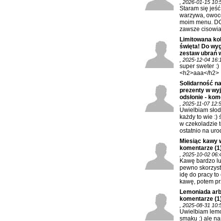
, 2026-01-15 10:
Staram się jeś
warzywa, owoc
moim menu. DO
zawsze cisowia
Limitowana kol
święta! Do wy
zestaw ubrań w
, 2025-12-04 16:
super sweter :)
<h2>aaa</h2>
Solidarność na
prezenty w wy
odsłonie - kom
, 2025-11-07 12:
Uwielbiam słod
każdy to wie :) 
w czekoladzie t
ostatnio na urod
Miesiąc kawy 
komentarze
(1
, 2025-10-02 06:
Kawę bardzo lu
pewno skorzysta
idę do pracy to
kawę, potem prz
Lemoniada arb
komentarze
(1
, 2025-08-31 10:
Uwielbiam lem
smaku :) ale na