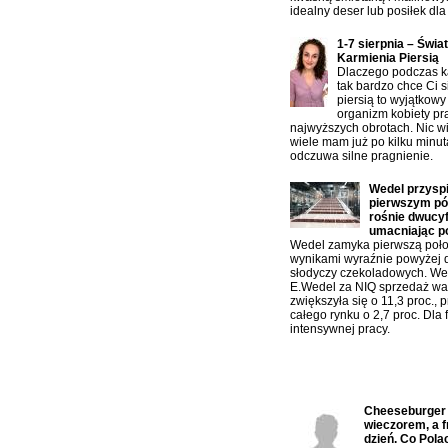
idealny deser lub posiłek dla 
1-7 sierpnia – Świa
Karmienia Piersią
Dlaczego podczas ka
tak bardzo chce Ci s
piersią to wyjątkowy
organizm kobiety pr
najwyższych obrotach. Nic w
wiele mam już po kilku minu
odczuwa silne pragnienie.
Wedel przysp
pierwszym pół
rośnie dwucy
umacniając p
Wedel zamyka pierwszą poło
wynikami wyraźnie powyżej 
słodyczy czekoladowych. W
E.Wedel za NIQ sprzedaż war
zwiększyła się o 11,3 proc., 
całego rynku o 2,7 proc. Dla f
intensywnej pracy.
Ostatnio komentowane:
Cheeseburger n
wieczorem, a f
dzień. Co Polac