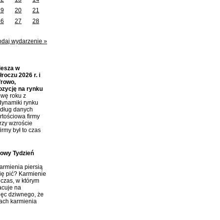
19
20
21
26
27
28
odaj wydarzenie »
iesza w
roczu 2026 r. i
frowo,
ozycję na rynku
wę roku z
dynamiki rynku
edług danych
tościowa firmy
przy wzroście
irmy był to czas
towy Tydzień
rmienia piersią
ię pić? Karmienie
 czas, w którym
acuje na
ięc dziwnego, że
tach karmienia