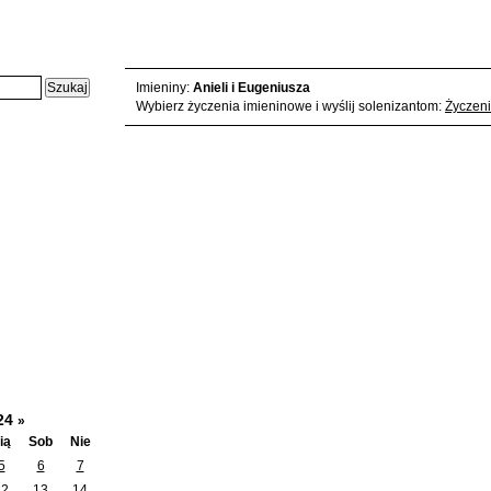
Czwartek, 2024-01-4 - karta z kalendarza:
Imieniny:
Anieli i Eugeniusza
Wybierz życzenia imieninowe i wyślij solenizantom:
Życzeni
24
»
ią
Sob
Nie
5
6
7
12
13
14