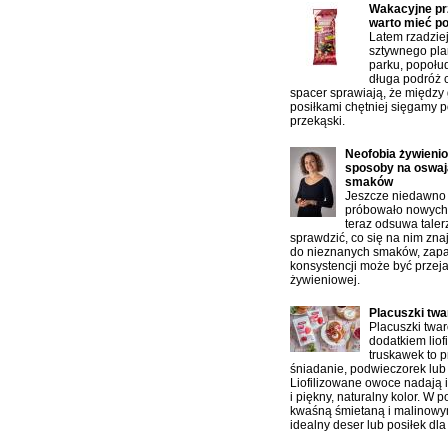
Wakacyjne prz
warto mieć p
Latem rzadzie
sztywnego pla
parku, popołu
długa podróż 
spacer sprawiają, że między
posiłkami chętniej sięgamy p
przekąski.
Neofobia żywienio
sposoby na oswaj
smaków
Jeszcze niedawno 
próbowało nowych 
teraz odsuwa taler
sprawdzić, co się na nim zn
do nieznanych smaków, zap
konsystencji może być przej
żywieniowej.
Placuszki tw
Placuszki twa
dodatkiem liof
truskawek to p
śniadanie, podwieczorek lub 
Liofilizowane owoce nadają 
i piękny, naturalny kolor. W 
kwaśną śmietaną i malinowy
idealny deser lub posiłek dla 