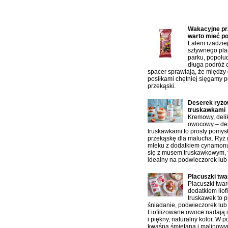
Najczęściej czytane artykuł
Wakacyjne prz
warto mieć p
Latem rzadzie
sztywnego pla
parku, popołu
długa podróż 
spacer sprawiają, że między
posiłkami chętniej sięgamy p
przekąski.
Deserek ryżo
truskawkami
Kremowy, delik
owocowy – des
truskawkami to prosty pomys
przekąskę dla malucha. Ryż
mleku z dodatkiem cynamonu
się z musem truskawkowym, 
idealny na podwieczorek lub
Placuszki tw
Placuszki twa
dodatkiem liof
truskawek to p
śniadanie, podwieczorek lub 
Liofilizowane owoce nadają 
i piękny, naturalny kolor. W 
kwaśną śmietaną i malinowy