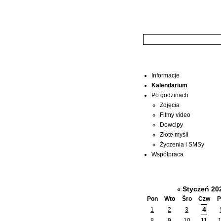
Wyszukiwarka:
Menu
Informacje
Kalendarium
Po godzinach
Zdjęcia
Filmy video
Dowcipy
Złote myśli
Życzenia i SMSy
Współpraca
Kalendarium
Styczeń 20
«
Pon
Wto
Śro
Czw
P
4
1
2
3
8
9
10
11