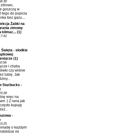
56:30
ć zdrowo,
e goszczą w
 tego do popicia
nka bez gazu....
ekcja Żabki na
grania zimowy
 klimac...
(1)
17:41
 Święta - słodkie
jątkowej
entarze
(1)
50:56
ycze i chyba
śliwki czy wiśnie
eż lubię. Jak
ziny...
w Starbucks -
)
43:28
bię więc na
m :) Z rana jak
 często kupuję
ez...
uzowa -
)
53:25
oniadę o każdym
robiliście mi