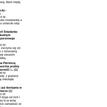
ową. Mam miętę,
iki -
)
18:36
lała cisowiankę a
co omleciki niby
eń Śniadania:
idealnym
 porannego
42:54
o zaczyna się od
i z mineralną
awę owszem
taką...
na Pierwszą
anckie praliny
rność i...
(1)
38:56
dę. z goplany
ię mikołajki
 już dostępna w
ntarze
(1)
50:38
 doga od nich i
zę to ja wolę
ice zamawiać ze