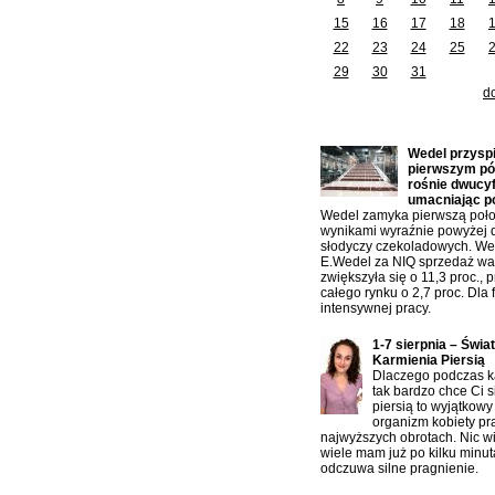
15
16
17
18
22
23
24
25
29
30
31
d
Ostatnio dodane artykuły:
Wedel przysp
pierwszym pół
rośnie dwucy
umacniając p
Wedel zamyka pierwszą poło
wynikami wyraźnie powyżej 
słodyczy czekoladowych. W
E.Wedel za NIQ sprzedaż war
zwiększyła się o 11,3 proc., 
całego rynku o 2,7 proc. Dla f
intensywnej pracy.
1-7 sierpnia – Świa
Karmienia Piersią
Dlaczego podczas ka
tak bardzo chce Ci s
piersią to wyjątkowy
organizm kobiety pr
najwyższych obrotach. Nic w
wiele mam już po kilku minu
odczuwa silne pragnienie.