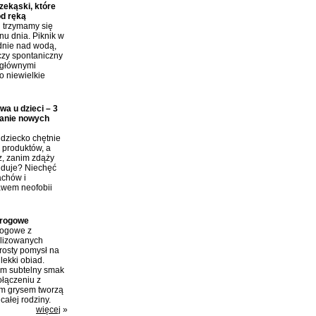
ekąski, które
od ręką
j trzymamy się
nu dnia. Piknik w
dnie nad wodą,
czy spontaniczny
 głównymi
o niewielkie
wa u dzieci – 3
anie nowych
dziecko chętnie
produktów, a
z, zanim zdąży
ajduje? Niechęć
achów i
awem neofobii
arogowe
rogowe z
ilizowanych
rosty pomysł na
lekki obiad.
im subtelny smak
połączeniu z
m grysem tworzą
całej rodziny.
więcej
»