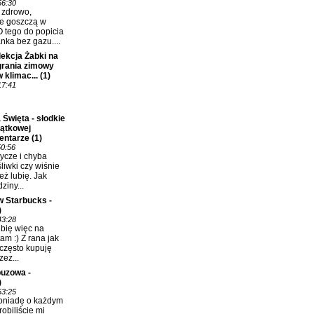
56:30
ć zdrowo,
e goszczą w
 tego do popicia
nka bez gazu....
ekcja Żabki na
grania zimowy
 klimac...
(1)
17:41
 Święta - słodkie
jątkowej
entarze
(1)
50:56
ycze i chyba
śliwki czy wiśnie
eż lubię. Jak
ziny...
w Starbucks -
)
43:28
bię więc na
m :) Z rana jak
 często kupuję
ez...
uzowa -
)
53:25
oniadę o każdym
robiliście mi