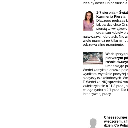
idealny deser lub posiłek dla 
1-7 sierpnia – Świa
Karmienia Piersią
Dlaczego podczas ka
tak bardzo chce Ci s
piersią to wyjątkowy
organizm kobiety pr
najwyższych obrotach. Nic w
wiele mam już po kilku minu
odczuwa silne pragnienie.
Wedel przysp
pierwszym pół
rośnie dwucy
umacniając p
Wedel zamyka pierwszą poło
wynikami wyraźnie powyżej 
słodyczy czekoladowych. W
E.Wedel za NIQ sprzedaż war
zwiększyła się o 11,3 proc., 
całego rynku o 2,7 proc. Dla f
intensywnej pracy.
Ostatnio komentowane:
Cheeseburger n
wieczorem, a f
dzień. Co Polac