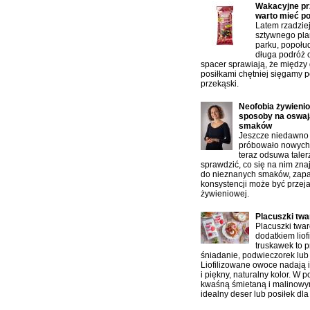
Wakacyjne prz
warto mieć p
Latem rzadzie
sztywnego pla
parku, popołu
długa podróż 
spacer sprawiają, że między
posiłkami chętniej sięgamy p
przekąski.
Neofobia żywienio
sposoby na oswaj
smaków
Jeszcze niedawno 
próbowało nowych 
teraz odsuwa taler
sprawdzić, co się na nim zn
do nieznanych smaków, zap
konsystencji może być przej
żywieniowej.
Placuszki tw
Placuszki twa
dodatkiem liof
truskawek to p
śniadanie, podwieczorek lub 
Liofilizowane owoce nadają 
i piękny, naturalny kolor. W 
kwaśną śmietaną i malinowy
idealny deser lub posiłek dla 