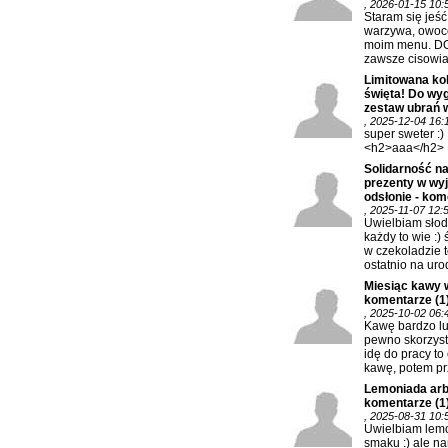
, 2026-01-15 10:
Staram się jeś
warzywa, owoc
moim menu. DO
zawsze cisowia
Limitowana kol
święta! Do wy
zestaw ubrań w
, 2025-12-04 16:
super sweter :)
<h2>aaa</h2>
Solidarność na
prezenty w wy
odsłonie - kom
, 2025-11-07 12:
Uwielbiam słod
każdy to wie :) 
w czekoladzie t
ostatnio na urod
Miesiąc kawy 
komentarze
(1
, 2025-10-02 06:
Kawę bardzo lu
pewno skorzysta
idę do pracy to
kawę, potem prz
Lemoniada arb
komentarze
(1
, 2025-08-31 10:
Uwielbiam lem
smaku :) ale na