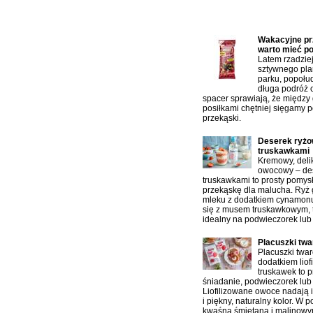
Najczęściej czytane artykuł
Wakacyjne prz
warto mieć p
Latem rzadzie
sztywnego pla
parku, popołu
długa podróż 
spacer sprawiają, że między
posiłkami chętniej sięgamy p
przekąski.
Deserek ryżo
truskawkami
Kremowy, delik
owocowy – des
truskawkami to prosty pomys
przekąskę dla malucha. Ryż
mleku z dodatkiem cynamonu
się z musem truskawkowym, 
idealny na podwieczorek lub
Placuszki tw
Placuszki twa
dodatkiem liof
truskawek to p
śniadanie, podwieczorek lub 
Liofilizowane owoce nadają 
i piękny, naturalny kolor. W 
kwaśną śmietaną i malinowy