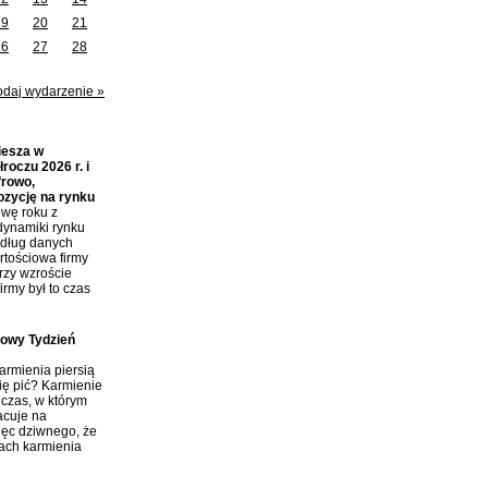
19
20
21
26
27
28
odaj wydarzenie »
iesza w
roczu 2026 r. i
frowo,
ozycję na rynku
wę roku z
dynamiki rynku
edług danych
tościowa firmy
przy wzroście
irmy był to czas
towy Tydzień
rmienia piersią
ię pić? Karmienie
 czas, w którym
acuje na
ięc dziwnego, że
tach karmienia