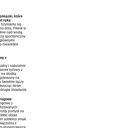
y:
ekąski, które
od ręką
j trzymamy się
nu dnia. Piknik w
dnie nad wodą,
czy spontaniczny
 głównymi
o niewielkie
wy z
atny i naturalnie
erek ryżowy z
ł na słodką
 gotowany na
 świetnie łączy
tworząc deser
 drugie śniadanie.
arogowe
rogowe z
ilizowanych
rosty pomysł na
lekki obiad.
im subtelny smak
połączeniu z
m grysem tworzą