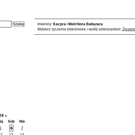
Sobota, 2024-01-6 - karta z kalendarza:
Imieniny:
Kacpra i Melchiora Baltazara
Wybierz życzenia imieninowe i wyślij solenizantom:
Życzeni
24
»
ią
Sob
Nie
6
5
7
12
13
14