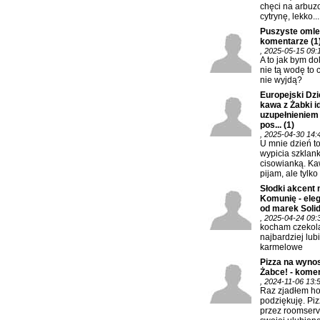
chęci na arbuz
cytrynę, lekko...
Puszyste omlec
komentarze
(1
, 2025-05-15 09:
A to jak bym do
nie tą wodę to 
nie wyjdą?
Europejski Dzi
kawa z Żabki 
uzupełnieniem
pos...
(1)
, 2025-04-30 14:
U mnie dzień t
wypicia szklank
cisowianką. K
pijam, ale tylko 
Słodki akcent 
Komunię - eleg
od marek Solida
, 2025-04-24 09:
kocham czekola
najbardziej lub
karmelowe
Pizza na wynos
Żabce! - kome
, 2024-11-06 13:
Raz zjadłem hot
podziękuję. Piz
przez roomserv