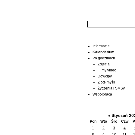
Wyszukiwarka:
Menu
Informacje
Kalendarium
Po godzinach
Zdjęcia
Filmy video
Dowcipy
Złote myśli
Życzenia i SMSy
Współpraca
Kalendarium
Styczeń 20
«
Pon
Wto
Śro
Czw
P
1
2
3
4
8
9
10
11