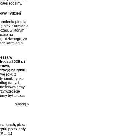
całej rodziny.
towy Tydzień
rmienia piersią
ię pić? Karmienie
 czas, w którym
acuje na
ięc dziwnego, że
tach karmienia
iesza w
roczu 2026 r. i
frowo,
ozycję na rynku
wę roku z
dynamiki rynku
edług danych
tościowa firmy
przy wzroście
irmy był to czas
więcej
»
a lunch, pizza
rytki przez cały
y ...
(1)