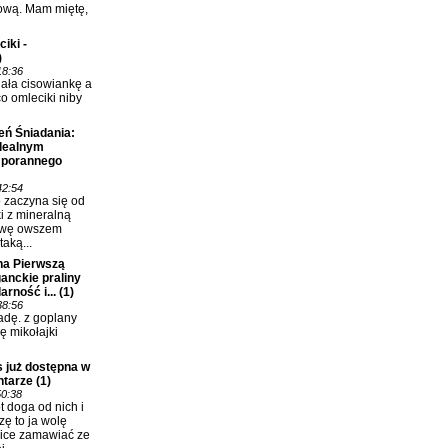
ową. Mam miętę,
iki -
)
18:36
lała cisowiankę a
co omleciki niby
eń Śniadania:
idealnym
 porannego
42:54
o zaczyna się od
i z mineralną
awę owszem
taką...
na Pierwszą
anckie praliny
rność i...
(1)
38:56
dę. z goplany
ię mikołajki
 już dostępna w
ntarze
(1)
50:38
 doga od nich i
zę to ja wolę
ice zamawiać ze