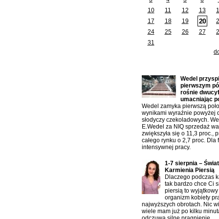
10
11
12
13
20
17
18
19
24
25
26
27
31
d
Ostatnio dodane artykuły:
Wedel przysp
pierwszym pół
rośnie dwucy
umacniając p
Wedel zamyka pierwszą poło
wynikami wyraźnie powyżej 
słodyczy czekoladowych. W
E.Wedel za NIQ sprzedaż war
zwiększyła się o 11,3 proc., 
całego rynku o 2,7 proc. Dla f
intensywnej pracy.
1-7 sierpnia – Świa
Karmienia Piersią
Dlaczego podczas ka
tak bardzo chce Ci s
piersią to wyjątkowy
organizm kobiety pr
najwyższych obrotach. Nic w
wiele mam już po kilku minu
odczuwa silne pragnienie.