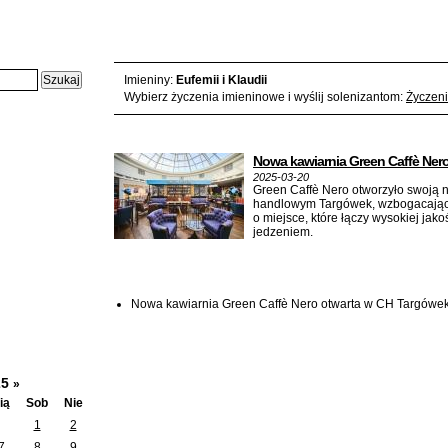
Czwartek, 2025-03-20 - karta z kalendarza:
Imieniny:
Eufemii i Klaudii
Wybierz życzenia imieninowe i wyślij solenizantom:
Życzeni
Artykuły z tego dnia:
Nowa kawiarnia Green Caffè Ner
2025-03-20
Green Caffè Nero otworzyło swoją 
handlowym Targówek, wzbogacając o
o miejsce, które łączy wysokiej jak
jedzeniem.
Wątki na forum z tego dnia
Nowa kawiarnia Green Caffè Nero otwarta w CH Targówek
25
»
ią
Sob
Nie
1
2
7
8
9