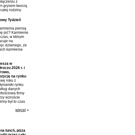
połączeniu z
m grysem tworzą
całej rodziny.
towy Tydzień
rmienia piersią
ię pić? Karmienie
 czas, w którym
acuje na
ięc dziwnego, że
tach karmienia
iesza w
roczu 2026 r. i
frowo,
ozycję na rynku
wę roku z
dynamiki rynku
edług danych
tościowa firmy
przy wzroście
irmy był to czas
więcej
»
a lunch, pizza
rytki przez cały