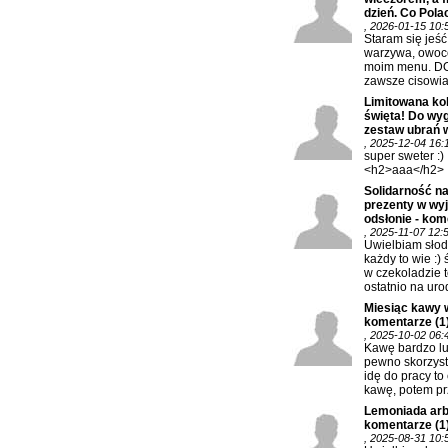
dzień. Co Polac
, 2026-01-15 10:
Staram się jeś
warzywa, owoc
moim menu. DO
zawsze cisowia
Limitowana kol
święta! Do wy
zestaw ubrań w
, 2025-12-04 16:
super sweter :)
<h2>aaa</h2>
Solidarność na
prezenty w wy
odsłonie - kom
, 2025-11-07 12:
Uwielbiam słod
każdy to wie :) 
w czekoladzie t
ostatnio na urod
Miesiąc kawy 
komentarze
(1
, 2025-10-02 06:
Kawę bardzo lu
pewno skorzysta
idę do pracy to
kawę, potem prz
Lemoniada arb
komentarze
(1
, 2025-08-31 10: