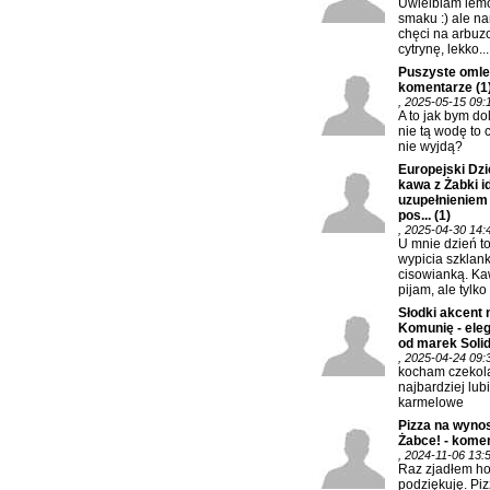
Uwielbiam lem
smaku :) ale na
chęci na arbuz
cytrynę, lekko...
Puszyste omlec
komentarze
(1
, 2025-05-15 09:
A to jak bym do
nie tą wodę to 
nie wyjdą?
Europejski Dzi
kawa z Żabki 
uzupełnieniem
pos...
(1)
, 2025-04-30 14:
U mnie dzień t
wypicia szklank
cisowianką. K
pijam, ale tylko 
Słodki akcent 
Komunię - eleg
od marek Solida
, 2025-04-24 09:
kocham czekola
najbardziej lub
karmelowe
Pizza na wynos
Żabce! - kome
, 2024-11-06 13:
Raz zjadłem hot
podziękuję. Piz