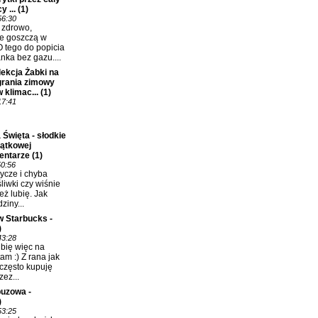
y ...
(1)
56:30
ć zdrowo,
e goszczą w
 tego do popicia
nka bez gazu....
ekcja Żabki na
grania zimowy
 klimac...
(1)
17:41
 Święta - słodkie
jątkowej
entarze
(1)
50:56
ycze i chyba
śliwki czy wiśnie
eż lubię. Jak
ziny...
w Starbucks -
)
43:28
bię więc na
m :) Z rana jak
 często kupuję
ez...
uzowa -
)
53:25