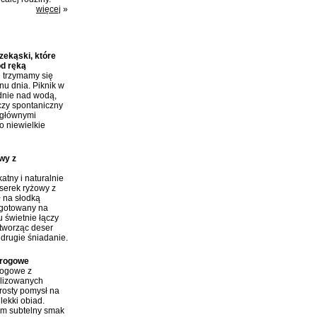
więcej
»
y:
ekąski, które
od ręką
j trzymamy się
nu dnia. Piknik w
dnie nad wodą,
czy spontaniczny
 głównymi
o niewielkie
wy z
atny i naturalnie
erek ryżowy z
ł na słodką
 gotowany na
 świetnie łączy
tworząc deser
 drugie śniadanie.
arogowe
rogowe z
ilizowanych
rosty pomysł na
lekki obiad.
im subtelny smak