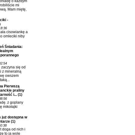
oniadę o każdym
robiliście mi
ową. Mam miętę,
iki -
)
18:36
lała cisowiankę a
co omleciki niby
eń Śniadania:
idealnym
 porannego
42:54
o zaczyna się od
i z mineralną
awę owszem
taką...
na Pierwszą
anckie praliny
rność i...
(1)
38:56
dę. z goplany
ię mikołajki
 już dostępna w
ntarze
(1)
50:38
 doga od nich i
zę to ja wolę