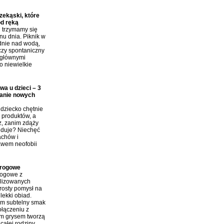
ekąski, które
od ręką
j trzymamy się
nu dnia. Piknik w
dnie nad wodą,
czy spontaniczny
 głównymi
o niewielkie
wa u dzieci – 3
anie nowych
dziecko chętnie
produktów, a
z, zanim zdąży
ajduje? Niechęć
achów i
awem neofobii
arogowe
rogowe z
ilizowanych
rosty pomysł na
lekki obiad.
im subtelny smak
połączeniu z
m grysem tworzą
całej rodziny.