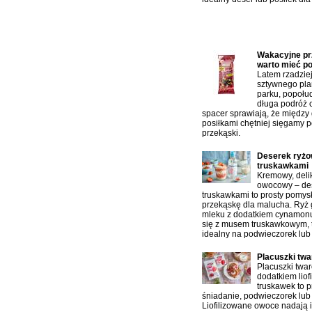
Najczęściej czytane artykuł
Wakacyjne prz
warto mieć p
Latem rzadzie
sztywnego pla
parku, popołu
długa podróż 
spacer sprawiają, że między
posiłkami chętniej sięgamy p
przekąski.
Deserek ryżo
truskawkami
Kremowy, delik
owocowy – des
truskawkami to prosty pomys
przekąskę dla malucha. Ryż
mleku z dodatkiem cynamonu
się z musem truskawkowym, 
idealny na podwieczorek lub
Placuszki tw
Placuszki twa
dodatkiem liof
truskawek to p
śniadanie, podwieczorek lub 
Liofilizowane owoce nadają 