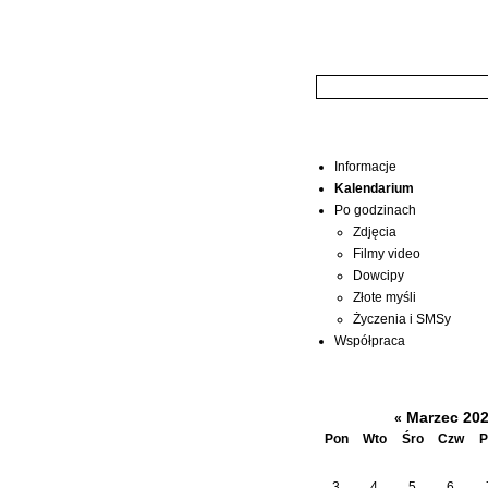
Wyszukiwarka:
Menu
Informacje
Kalendarium
Po godzinach
Zdjęcia
Filmy video
Dowcipy
Złote myśli
Życzenia i SMSy
Współpraca
Kalendarium
Marzec 20
«
Pon
Wto
Śro
Czw
P
3
4
5
6