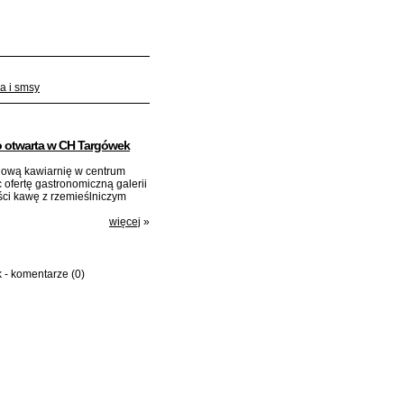
a i smsy
o otwarta w CH Targówek
nową kawiarnię w centrum
fertę gastronomiczną galerii
ości kawę z rzemieślniczym
więcej
»
 - komentarze
(0)