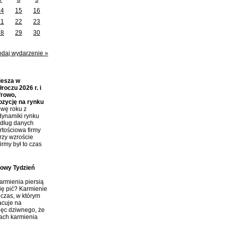
14
15
16
21
22
23
28
29
30
odaj wydarzenie »
iesza w
roczu 2026 r. i
frowo,
ozycję na rynku
wę roku z
dynamiki rynku
edług danych
tościowa firmy
przy wzroście
irmy był to czas
towy Tydzień
rmienia piersią
ię pić? Karmienie
 czas, w którym
acuje na
ięc dziwnego, że
tach karmienia