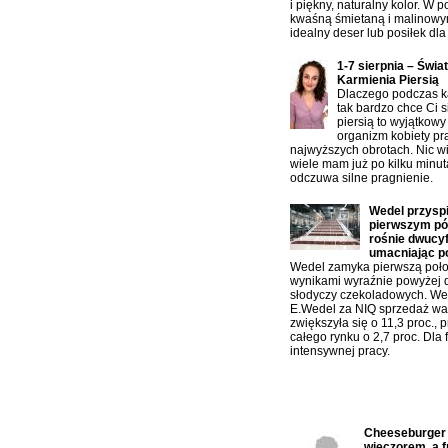
i piękny, naturalny kolor. W 
kwaśną śmietaną i malinowy
idealny deser lub posiłek dla 
1-7 sierpnia – Świa
Karmienia Piersią
Dlaczego podczas ka
tak bardzo chce Ci s
piersią to wyjątkowy
organizm kobiety pr
najwyższych obrotach. Nic w
wiele mam już po kilku minu
odczuwa silne pragnienie.
Wedel przysp
pierwszym pół
rośnie dwucy
umacniając p
Wedel zamyka pierwszą poło
wynikami wyraźnie powyżej 
słodyczy czekoladowych. W
E.Wedel za NIQ sprzedaż war
zwiększyła się o 11,3 proc., 
całego rynku o 2,7 proc. Dla f
intensywnej pracy.
Ostatnio komentowane:
Cheeseburger n
wieczorem, a f