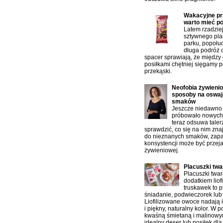
Wakacyjne prz
warto mieć p
Latem rzadzie
sztywnego pla
parku, popołu
długa podróż 
spacer sprawiają, że między
posiłkami chętniej sięgamy p
przekąski.
Neofobia żywienio
sposoby na oswaj
smaków
Jeszcze niedawno 
próbowało nowych 
teraz odsuwa taler
sprawdzić, co się na nim zn
do nieznanych smaków, zap
konsystencji może być przej
żywieniowej.
Placuszki tw
Placuszki twa
dodatkiem liof
truskawek to p
śniadanie, podwieczorek lub 
Liofilizowane owoce nadają 
i piękny, naturalny kolor. W 
kwaśną śmietaną i malinowy
idealny deser lub posiłek dla 