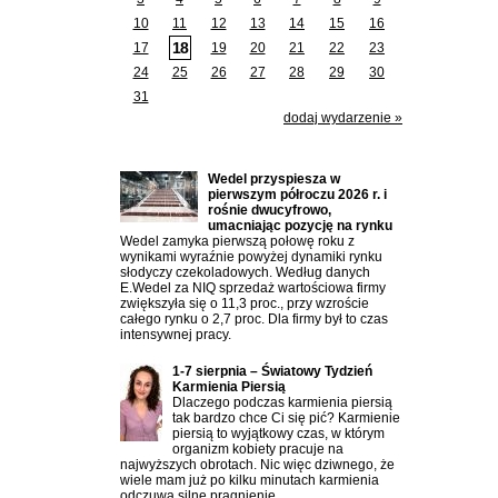
10
11
12
13
14
15
16
18
17
19
20
21
22
23
24
25
26
27
28
29
30
31
dodaj wydarzenie »
Ostatnio dodane artykuły:
Wedel przyspiesza w
pierwszym półroczu 2026 r. i
rośnie dwucyfrowo,
umacniając pozycję na rynku
Wedel zamyka pierwszą połowę roku z
wynikami wyraźnie powyżej dynamiki rynku
słodyczy czekoladowych. Według danych
E.Wedel za NIQ sprzedaż wartościowa firmy
zwiększyła się o 11,3 proc., przy wzroście
całego rynku o 2,7 proc. Dla firmy był to czas
intensywnej pracy.
1-7 sierpnia – Światowy Tydzień
Karmienia Piersią
Dlaczego podczas karmienia piersią
tak bardzo chce Ci się pić? Karmienie
piersią to wyjątkowy czas, w którym
organizm kobiety pracuje na
najwyższych obrotach. Nic więc dziwnego, że
wiele mam już po kilku minutach karmienia
odczuwa silne pragnienie.