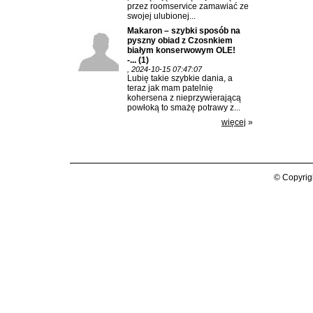
przez roomservice zamawiać ze
swojej ulubionej...
Makaron – szybki sposób na
pyszny obiad z Czosnkiem
białym konserwowym OLE!
-...
(1)
, 2024-10-15 07:47:07
Lubię takie szybkie dania, a
teraz jak mam patelnię
kohersena z nieprzywierającą
powłoką to smażę potrawy z...
więcej
»
© Copyrig