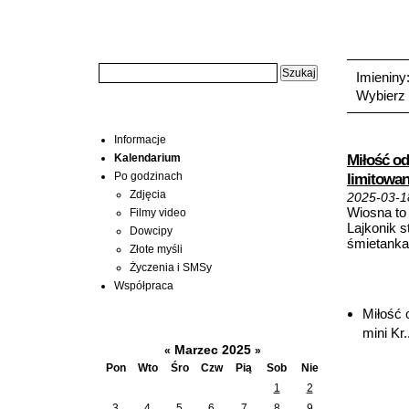
Wyszukiwarka:
Wtorek, 2
Imieniny
Wybierz 
Menu
Artykuły 
Informacje
Miłość od
Kalendarium
Po godzinach
limitowan
Zdjęcia
2025-03-1
Wiosna to
Filmy video
Lajkonik s
Dowcipy
śmietanka 
Złote myśli
Życzenia i SMSy
Współpraca
Wątki na
Miłość 
Kalendarium
mini Kr.
Marzec 2025
«
»
Pon
Wto
Śro
Czw
Pią
Sob
Nie
1
2
3
4
5
6
7
8
9