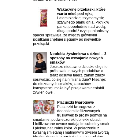
Wakacyjne przekąski, które
warto mieć pod ręką
Latem rzadziej trzymamy się
sztywnego planu dnia. Piknik w
parku, popołudnie nad wodą,
długa podróż czy spontaniczny
spacer sprawiają, że między głównymi
posiłkami chętniej sięgamy po niewielkie
przekąski.
Neofobia żywieniowa u dzieci – 3
sposoby na oswajanie nowych
smaków
Jeszcze niedawno dziecko chętnie
próbowało nowych produktów, a
teraz odsuwa talerz, zanim zdąży
sprawdzić, co się na nim znajduje? Niechęć
do nieznanych smaków, zapachów i
konsystencji może być przejawem neofobii
żywieniowej.
Placuszki twarogowe
Placuszki twarogowe z
dodatkiem liofilizowanych
truskawek to prosty pomysł na
śniadanie, podwieczorek lub lekki obiad.
Liofilizowane owoce nadają im subtelny smak
i piękny, naturalny kolor. W połączeniu z
kwaśną śmietaną i malinowym grysem tworzą
idealny deser lub posiłek dla całej rodziny.