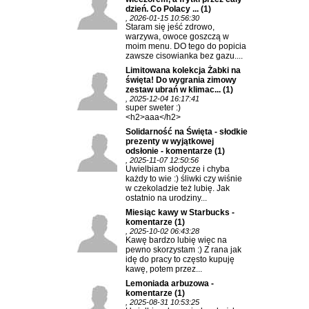
dzień. Co Polacy ...
(1)
, 2026-01-15 10:56:30
Staram się jeść zdrowo,
warzywa, owoce goszczą w
moim menu. DO tego do popicia
zawsze cisowianka bez gazu....
Limitowana kolekcja Żabki na
święta! Do wygrania zimowy
zestaw ubrań w klimac...
(1)
, 2025-12-04 16:17:41
super sweter :)
<h2>aaa</h2>
Solidarność na Święta - słodkie
prezenty w wyjątkowej
odsłonie - komentarze
(1)
, 2025-11-07 12:50:56
Uwielbiam słodycze i chyba
każdy to wie :) śliwki czy wiśnie
w czekoladzie też lubię. Jak
ostatnio na urodziny...
Miesiąc kawy w Starbucks -
komentarze
(1)
, 2025-10-02 06:43:28
Kawę bardzo lubię więc na
pewno skorzystam :) Z rana jak
idę do pracy to często kupuję
kawę, potem przez...
Lemoniada arbuzowa -
komentarze
(1)
, 2025-08-31 10:53:25