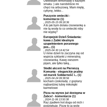
Uwielbiam lemoniadę o każdym
smaku :) ale narobiliście mi
chęci na arbuzową. Mam miętę,
cytrynę, lekko...
Puszyste omleciki -
komentarze
(1)
, 2025-05-15 09:18:36
A to jak bym dolała cisowiankę a
nie tą wodę to co omleciki niby
nie wyjdą?
Europejski Dzień Śniadania:
kawa z Żabki idealnym
uzupełnieniem porannego
pos...
(1)
, 2025-04-30 14:42:54
U mnie dzień to zaczyna się od
wypicia szklanki z mineralną
cisowianką. Kawę owszem
pijam, ale tylko taką...
Słodki akcent na Pierwszą
Komunię - eleganckie praliny
od marek Solidarność i...
(1)
, 2025-04-24 09:38:56
kocham czekoladę. z goplany
najbardziej lubię mikołajki
karmelowe
Pizza na wynos już dostępna w
Żabce! - komentarze
(1)
, 2024-11-06 13:50:38
Raz zjadłem hot doga od nich i
podziękuję. Pizzę to ja wolę