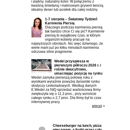
i piękny, naturalny kolor. W połączeniu z
kwaśną śmietaną i malinowym grysem tworzą
idealny deser lub posiłek dla całej rodziny.
1-7 sierpnia – Światowy Tydzień
Karmienia Piersią
Dlaczego podczas karmienia piersią
tak bardzo chce Ci się pić? Karmienie
piersią to wyjątkowy czas, w którym
organizm kobiety pracuje na
najwyższych obrotach. Nic więc dziwnego, że
wiele mam już po kilku minutach karmienia
odczuwa silne pragnienie.
Wedel przyspiesza w
pierwszym półroczu 2026 r. i
rośnie dwucyfrowo,
umacniając pozycję na rynku
Wedel zamyka pierwszą połowę roku z
wynikami wyraźnie powyżej dynamiki rynku
słodyczy czekoladowych. Według danych
E.Wedel za NIQ sprzedaż wartościowa firmy
zwiększyła się o 11,3 proc., przy wzroście
całego rynku o 2,7 proc. Dla firmy był to czas
intensywnej pracy.
więcej
»
Ostatnio komentowane:
Cheeseburger na lunch, pizza
wieczorem, a frytki przez cały