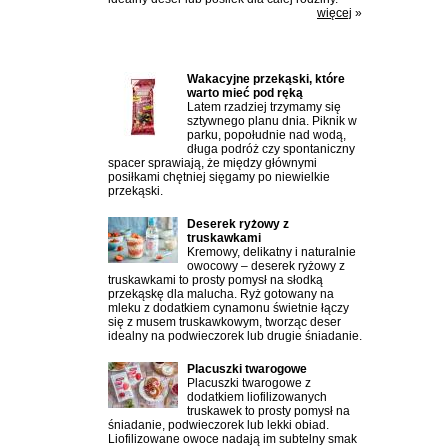
więcej
»
Najczęściej czytane artykuły:
Wakacyjne przekąski, które
warto mieć pod ręką
Latem rzadziej trzymamy się
sztywnego planu dnia. Piknik w
parku, popołudnie nad wodą,
długa podróż czy spontaniczny
spacer sprawiają, że między głównymi
posiłkami chętniej sięgamy po niewielkie
przekąski.
Deserek ryżowy z
truskawkami
Kremowy, delikatny i naturalnie
owocowy – deserek ryżowy z
truskawkami to prosty pomysł na słodką
przekąskę dla malucha. Ryż gotowany na
mleku z dodatkiem cynamonu świetnie łączy
się z musem truskawkowym, tworząc deser
idealny na podwieczorek lub drugie śniadanie.
Placuszki twarogowe
Placuszki twarogowe z
dodatkiem liofilizowanych
truskawek to prosty pomysł na
śniadanie, podwieczorek lub lekki obiad.
Liofilizowane owoce nadają im subtelny smak