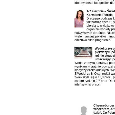
idealny deser lub posiłek dla 
1-7 sierpnia – Świa
Karmienia Piersią
Dlaczego podczas ka
tak bardzo chce Ci s
piersią to wyjątkowy
organizm kobiety pr
najwyższych obrotach. Nic w
wiele mam już po kilku minu
odczuwa silne pragnienie.
Wedel przysp
pierwszym pół
rośnie dwucy
umacniając p
Wedel zamyka pierwszą poło
wynikami wyraźnie powyżej 
słodyczy czekoladowych. W
E.Wedel za NIQ sprzedaż war
zwiększyła się o 11,3 proc., 
całego rynku o 2,7 proc. Dla f
intensywnej pracy.
Ostatnio komentowane:
Cheeseburger n
wieczorem, a f
dzień. Co Polac