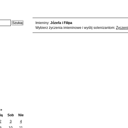
Czwartek, 2025-05-01 - karta z kalendarza:
Imieniny:
Józefa i Filipa
Wybierz życzenia imieninowe i wyślij solenizantom:
Życzeni
5
»
ią
Sob
Nie
2
3
4
9
10
11