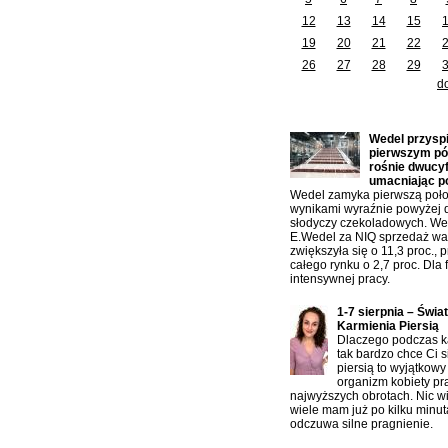
12
13
14
15
19
20
21
22
26
27
28
29
d
Ostatnio dodane artykuły:
Wedel przysp
pierwszym pół
rośnie dwucy
umacniając p
Wedel zamyka pierwszą poło
wynikami wyraźnie powyżej 
słodyczy czekoladowych. W
E.Wedel za NIQ sprzedaż war
zwiększyła się o 11,3 proc., 
całego rynku o 2,7 proc. Dla f
intensywnej pracy.
1-7 sierpnia – Świa
Karmienia Piersią
Dlaczego podczas ka
tak bardzo chce Ci s
piersią to wyjątkowy
organizm kobiety pr
najwyższych obrotach. Nic w
wiele mam już po kilku minu
odczuwa silne pragnienie.