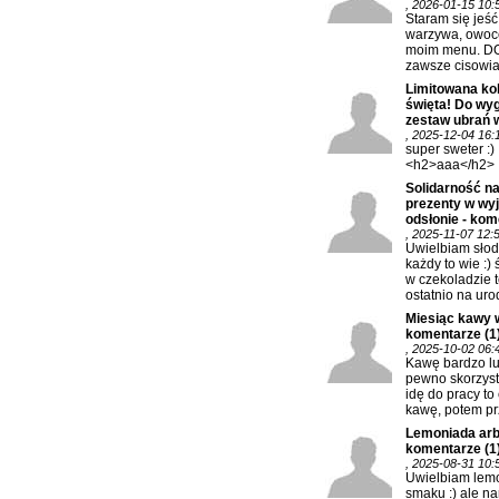
, 2026-01-15 10:
Staram się jeś
warzywa, owoc
moim menu. DO
zawsze cisowia
Limitowana kol
święta! Do wy
zestaw ubrań w
, 2025-12-04 16:
super sweter :)
<h2>aaa</h2>
Solidarność na
prezenty w wy
odsłonie - kom
, 2025-11-07 12:
Uwielbiam słod
każdy to wie :) 
w czekoladzie t
ostatnio na urod
Miesiąc kawy 
komentarze
(1
, 2025-10-02 06:
Kawę bardzo lu
pewno skorzysta
idę do pracy to
kawę, potem prz
Lemoniada arb
komentarze
(1
, 2025-08-31 10:
Uwielbiam lem
smaku :) ale na