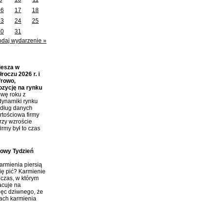
16
17
18
23
24
25
30
31
odaj wydarzenie »
iesza w
roczu 2026 r. i
frowo,
ozycję na rynku
wę roku z
dynamiki rynku
edług danych
tościowa firmy
przy wzroście
irmy był to czas
towy Tydzień
rmienia piersią
ię pić? Karmienie
 czas, w którym
acuje na
ięc dziwnego, że
tach karmienia