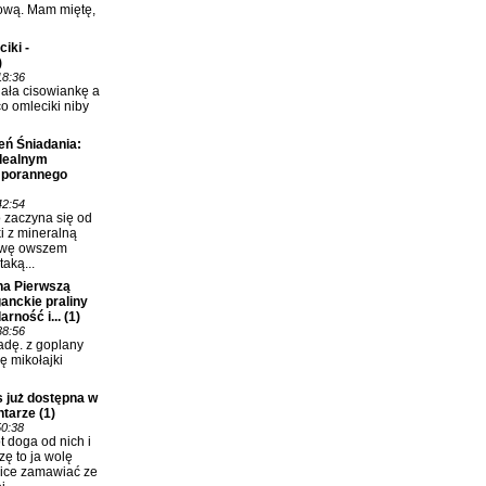
ową. Mam miętę,
iki -
)
18:36
lała cisowiankę a
co omleciki niby
eń Śniadania:
idealnym
 porannego
42:54
o zaczyna się od
i z mineralną
awę owszem
taką...
na Pierwszą
anckie praliny
rność i...
(1)
38:56
dę. z goplany
ię mikołajki
 już dostępna w
ntarze
(1)
50:38
 doga od nich i
zę to ja wolę
ice zamawiać ze