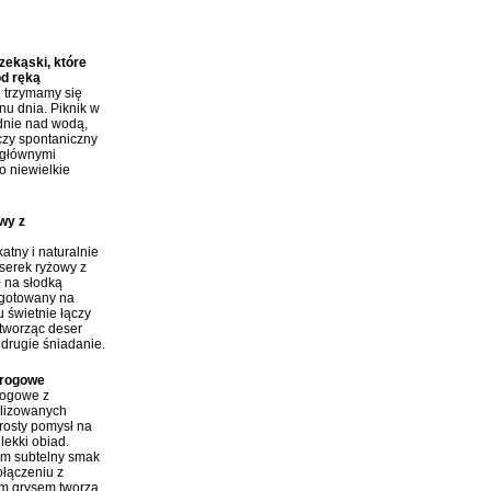
y:
ekąski, które
od ręką
j trzymamy się
nu dnia. Piknik w
dnie nad wodą,
czy spontaniczny
 głównymi
o niewielkie
wy z
atny i naturalnie
erek ryżowy z
ł na słodką
 gotowany na
 świetnie łączy
tworząc deser
 drugie śniadanie.
arogowe
rogowe z
ilizowanych
rosty pomysł na
lekki obiad.
im subtelny smak
połączeniu z
m grysem tworzą