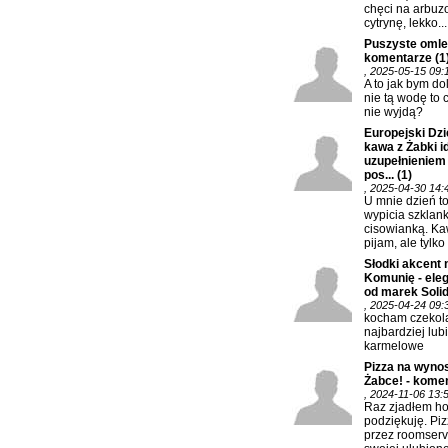
chęci na arbuz
cytrynę, lekko...
Puszyste omlec
komentarze
(1
, 2025-05-15 09:
A to jak bym do
nie tą wodę to 
nie wyjdą?
Europejski Dzi
kawa z Żabki 
uzupełnieniem
pos...
(1)
, 2025-04-30 14:
U mnie dzień t
wypicia szklank
cisowianką. K
pijam, ale tylko 
Słodki akcent 
Komunię - eleg
od marek Solida
, 2025-04-24 09:
kocham czekola
najbardziej lub
karmelowe
Pizza na wynos
Żabce! - kome
, 2024-11-06 13:
Raz zjadłem hot
podziękuję. Piz
przez roomserv