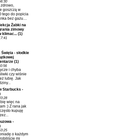
56:30
ć zdrowo,
e goszczą w
 tego do popicia
nka bez gazu....
ekcja Żabki na
grania zimowy
 klimac...
(1)
17:41
 Święta - słodkie
jątkowej
entarze
(1)
50:56
ycze i chyba
śliwki czy wiśnie
eż lubię. Jak
ziny...
w Starbucks -
)
43:28
bię więc na
m :) Z rana jak
 często kupuję
ez...
uzowa -
)
53:25
oniadę o każdym
robiliście mi