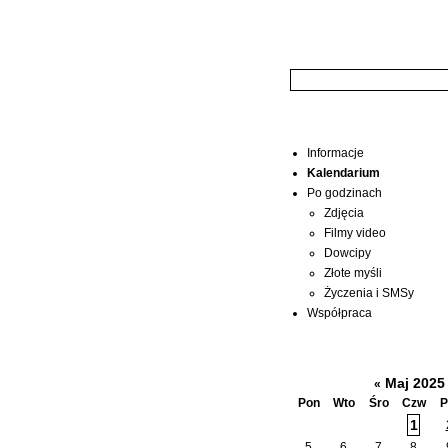
Wyszukiwarka:
Menu
Informacje
Kalendarium
Po godzinach
Zdjęcia
Filmy video
Dowcipy
Złote myśli
Życzenia i SMSy
Współpraca
Kalendarium
Maj 202
«
Pon
Wto
Śro
Czw
P
1
5
6
7
8