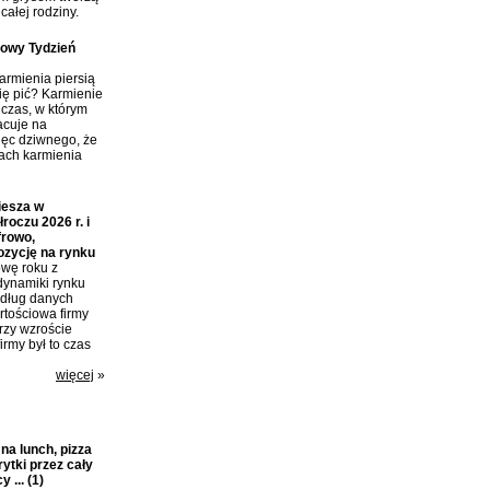
całej rodziny.
towy Tydzień
rmienia piersią
ię pić? Karmienie
 czas, w którym
acuje na
ięc dziwnego, że
tach karmienia
iesza w
roczu 2026 r. i
frowo,
ozycję na rynku
wę roku z
dynamiki rynku
edług danych
tościowa firmy
przy wzroście
irmy był to czas
więcej
»
a lunch, pizza
rytki przez cały
y ...
(1)