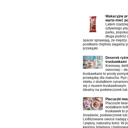
Najczęściej czytane artykuł
Wakacyjne prz
warto mieć p
Latem rzadzie
sztywnego pla
parku, popołu
długa podróż 
spacer sprawiają, że między
posiłkami chętniej sięgamy p
przekąski.
Deserek ryżo
truskawkami
Kremowy, delik
owocowy – des
truskawkami to prosty pomys
przekąskę dla malucha. Ryż
mleku z dodatkiem cynamonu
się z musem truskawkowym, 
idealny na podwieczorek lub
Placuszki tw
Placuszki twa
dodatkiem liof
truskawek to p
śniadanie, podwieczorek lub 
Liofilizowane owoce nadają 
i piękny, naturalny kolor. W 
kwaśną śmietaną i malinowy