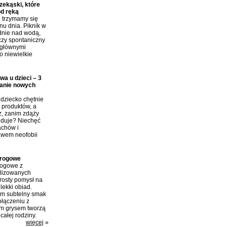
ekąski, które
od ręką
j trzymamy się
nu dnia. Piknik w
dnie nad wodą,
czy spontaniczny
 głównymi
o niewielkie
wa u dzieci – 3
anie nowych
dziecko chętnie
produktów, a
z, zanim zdąży
ajduje? Niechęć
achów i
awem neofobii
arogowe
rogowe z
ilizowanych
rosty pomysł na
lekki obiad.
im subtelny smak
połączeniu z
m grysem tworzą
całej rodziny.
więcej
»