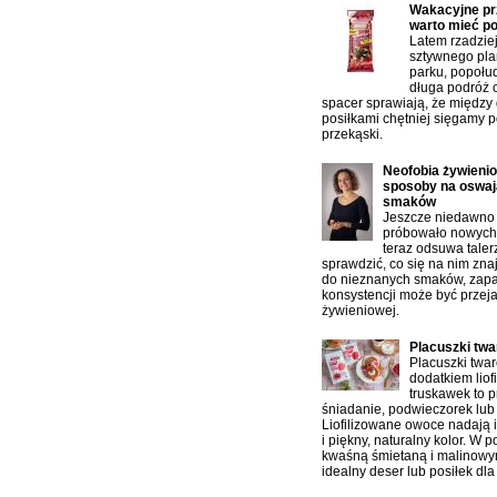
Wakacyjne prz
warto mieć p
Latem rzadzie
sztywnego pla
parku, popołu
długa podróż 
spacer sprawiają, że między
posiłkami chętniej sięgamy p
przekąski.
Neofobia żywienio
sposoby na oswaj
smaków
Jeszcze niedawno 
próbowało nowych 
teraz odsuwa taler
sprawdzić, co się na nim zn
do nieznanych smaków, zap
konsystencji może być przej
żywieniowej.
Placuszki tw
Placuszki twa
dodatkiem liof
truskawek to p
śniadanie, podwieczorek lub 
Liofilizowane owoce nadają 
i piękny, naturalny kolor. W 
kwaśną śmietaną i malinowy
idealny deser lub posiłek dla 