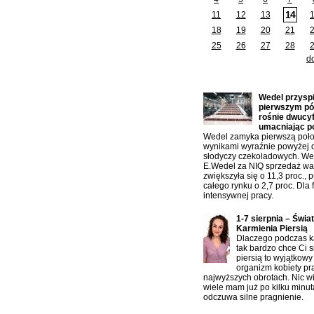
14
11
12
13
18
19
20
21
25
26
27
28
d
Ostatnio dodane artykuły:
Wedel przysp
pierwszym pół
rośnie dwucy
umacniając p
Wedel zamyka pierwszą poło
wynikami wyraźnie powyżej 
słodyczy czekoladowych. W
E.Wedel za NIQ sprzedaż war
zwiększyła się o 11,3 proc., 
całego rynku o 2,7 proc. Dla f
intensywnej pracy.
1-7 sierpnia – Świa
Karmienia Piersią
Dlaczego podczas ka
tak bardzo chce Ci s
piersią to wyjątkowy
organizm kobiety pr
najwyższych obrotach. Nic w
wiele mam już po kilku minu
odczuwa silne pragnienie.