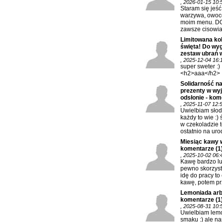
, 2026-01-15 10:
Staram się jeś
warzywa, owoc
moim menu. DO
zawsze cisowia
Limitowana kol
święta! Do wy
zestaw ubrań w
, 2025-12-04 16:
super sweter :)
<h2>aaa</h2>
Solidarność na
prezenty w wy
odsłonie - kom
, 2025-11-07 12:
Uwielbiam słod
każdy to wie :) 
w czekoladzie t
ostatnio na urod
Miesiąc kawy 
komentarze
(1
, 2025-10-02 06:
Kawę bardzo lu
pewno skorzysta
idę do pracy to
kawę, potem prz
Lemoniada arb
komentarze
(1
, 2025-08-31 10:
Uwielbiam lem
smaku :) ale na