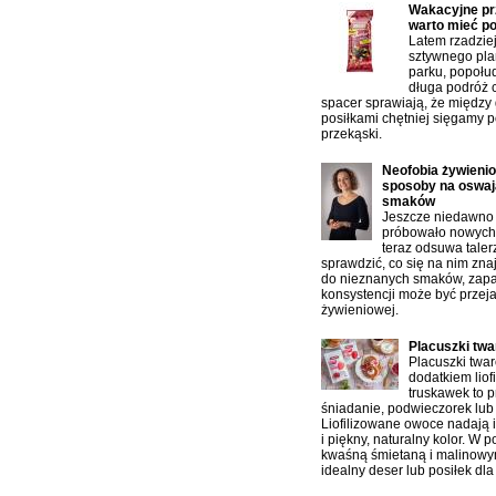
Wakacyjne prz
warto mieć p
Latem rzadzie
sztywnego pla
parku, popołu
długa podróż 
spacer sprawiają, że między
posiłkami chętniej sięgamy p
przekąski.
Neofobia żywienio
sposoby na oswaj
smaków
Jeszcze niedawno 
próbowało nowych 
teraz odsuwa taler
sprawdzić, co się na nim zn
do nieznanych smaków, zap
konsystencji może być przej
żywieniowej.
Placuszki tw
Placuszki twa
dodatkiem liof
truskawek to p
śniadanie, podwieczorek lub 
Liofilizowane owoce nadają 
i piękny, naturalny kolor. W 
kwaśną śmietaną i malinowy
idealny deser lub posiłek dla 