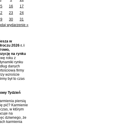
15
16
17
22
23
24
29
30
31
odaj wydarzenie »
iesza w
roczu 2026 r. i
frowo,
ozycję na rynku
wę roku z
dynamiki rynku
edług danych
tościowa firmy
przy wzroście
irmy był to czas
towy Tydzień
rmienia piersią
ię pić? Karmienie
 czas, w którym
acuje na
ięc dziwnego, że
tach karmienia