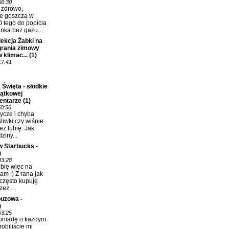
56:30
ć zdrowo,
e goszczą w
 tego do popicia
nka bez gazu....
ekcja Żabki na
grania zimowy
 klimac...
(1)
17:41
 Święta - słodkie
jątkowej
entarze
(1)
50:56
ycze i chyba
śliwki czy wiśnie
eż lubię. Jak
ziny...
w Starbucks -
)
43:28
bię więc na
m :) Z rana jak
 często kupuję
ez...
uzowa -
)
53:25
oniadę o każdym
robiliście mi