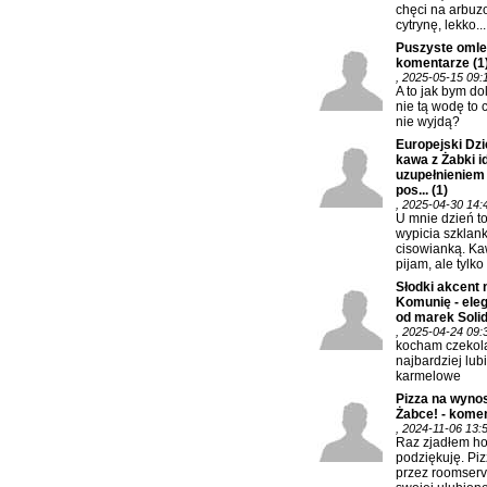
chęci na arbuz
cytrynę, lekko...
Puszyste omlec
komentarze
(1
, 2025-05-15 09:
A to jak bym do
nie tą wodę to 
nie wyjdą?
Europejski Dzi
kawa z Żabki 
uzupełnieniem
pos...
(1)
, 2025-04-30 14:
U mnie dzień t
wypicia szklank
cisowianką. K
pijam, ale tylko 
Słodki akcent 
Komunię - eleg
od marek Solida
, 2025-04-24 09:
kocham czekola
najbardziej lub
karmelowe
Pizza na wynos
Żabce! - kome
, 2024-11-06 13:
Raz zjadłem hot
podziękuję. Piz
przez roomserv