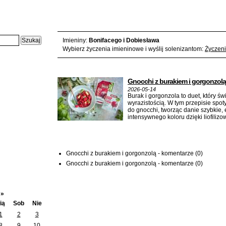
Czwartek, 2026-05-14 - karta z kalendarza:
Imieniny:
Bonifacego i Dobiesława
Wybierz życzenia imieninowe i wyślij solenizantom:
Życzeni
Artykuły z tego dnia:
Gnocchi z burakiem i gorgonzolą
2026-05-14
Burak i gorgonzola to duet, który św
wyrazistością. W tym przepisie spo
do gnocchi, tworząc danie szybkie, 
intensywnego koloru dzięki liofil
Wątki na forum z tego dnia
Gnocchi z burakiem i gorgonzolą - komentarze
(0)
Gnocchi z burakiem i gorgonzolą - komentarze
(0)
6
»
ią
Sob
Nie
1
2
3
8
9
10