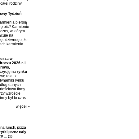
całej rodziny.
towy Tydzień
rmienia piersią
ię pić? Karmienie
 czas, w którym
acuje na
ięc dziwnego, że
tach karmienia
iesza w
roczu 2026 r. i
frowo,
ozycję na rynku
wę roku z
dynamiki rynku
edług danych
tościowa firmy
przy wzroście
irmy był to czas
więcej
»
a lunch, pizza
rytki przez cały
y ...
(1)