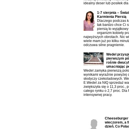
idealny deser lub posiłek dla 
1-7 sierpnia – Świa
Karmienia Piersią
Dlaczego podczas ka
tak bardzo chce Ci s
piersią to wyjątkowy
organizm kobiety pr
najwyższych obrotach. Nic w
wiele mam już po kilku minu
odczuwa silne pragnienie.
Wedel przysp
pierwszym pół
rośnie dwucy
umacniając p
Wedel zamyka pierwszą poło
wynikami wyraźnie powyżej 
słodyczy czekoladowych. W
E.Wedel za NIQ sprzedaż war
zwiększyła się o 11,3 proc., 
całego rynku o 2,7 proc. Dla f
intensywnej pracy.
Ostatnio komentowane:
Cheeseburger n
wieczorem, a f
dzień. Co Polac