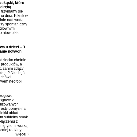
ekąski, które
od ręką
j trzymamy się
nu dnia. Piknik w
dnie nad wodą,
czy spontaniczny
 głównymi
o niewielkie
wa u dzieci – 3
anie nowych
dziecko chętnie
produktów, a
z, zanim zdąży
ajduje? Niechęć
achów i
awem neofobii
arogowe
rogowe z
ilizowanych
rosty pomysł na
lekki obiad.
im subtelny smak
połączeniu z
m grysem tworzą
całej rodziny.
więcej
»