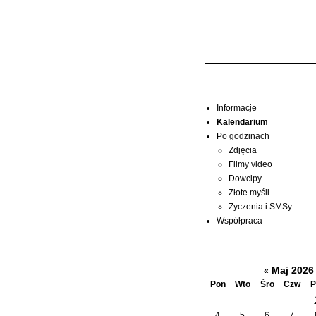
Wyszukiwarka:
Menu
Informacje
Kalendarium
Po godzinach
Zdjęcia
Filmy video
Dowcipy
Złote myśli
Życzenia i SMSy
Współpraca
Kalendarium
Maj 202
«
Pon
Wto
Śro
Czw
P
4
5
6
7