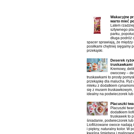
Najczęściej czytane artykuł
Wakacyjne prz
warto mieć p
Latem rzadzie
sztywnego pla
parku, popołu
długa podróż 
spacer sprawiają, że między
posiłkami chętniej sięgamy p
przekąski.
Deserek ryżo
truskawkami
Kremowy, delik
owocowy – des
truskawkami to prosty pomys
przekąskę dla malucha. Ryż
mleku z dodatkiem cynamonu
się z musem truskawkowym, 
idealny na podwieczorek lub
Placuszki tw
Placuszki twa
dodatkiem liof
truskawek to p
śniadanie, podwieczorek lub 
Liofilizowane owoce nadają 
i piękny, naturalny kolor. W 
kwaśną śmietaną i malinowy