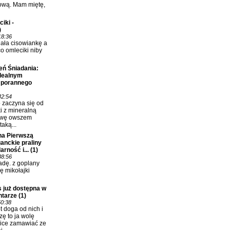
ową. Mam miętę,
iki -
)
18:36
lała cisowiankę a
co omleciki niby
eń Śniadania:
idealnym
 porannego
42:54
o zaczyna się od
i z mineralną
awę owszem
taką...
na Pierwszą
anckie praliny
rność i...
(1)
38:56
dę. z goplany
ię mikołajki
 już dostępna w
ntarze
(1)
50:38
 doga od nich i
zę to ja wolę
ice zamawiać ze