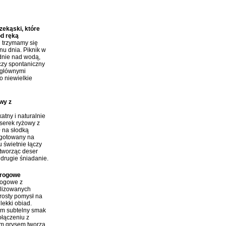
y:
ekąski, które
od ręką
j trzymamy się
nu dnia. Piknik w
dnie nad wodą,
czy spontaniczny
 głównymi
o niewielkie
wy z
atny i naturalnie
erek ryżowy z
ł na słodką
 gotowany na
 świetnie łączy
tworząc deser
 drugie śniadanie.
arogowe
rogowe z
ilizowanych
rosty pomysł na
lekki obiad.
im subtelny smak
połączeniu z
m grysem tworzą