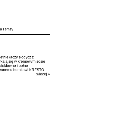
a i smsy
ietnie łączy słodycz z
tykają się w kremowym sosie
efektowne i pełne
izowanemu burakowi KRESTO.
więcej
»