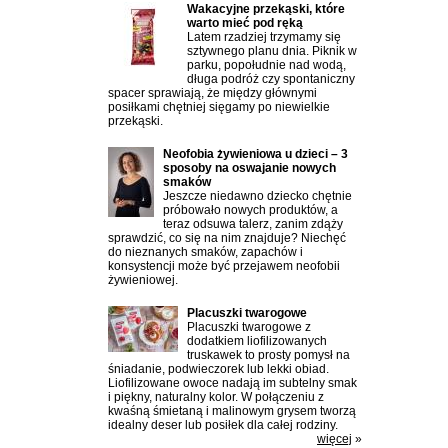
Wakacyjne przekąski, które
warto mieć pod ręką
Latem rzadziej trzymamy się
sztywnego planu dnia. Piknik w
parku, popołudnie nad wodą,
długa podróż czy spontaniczny
spacer sprawiają, że między głównymi
posiłkami chętniej sięgamy po niewielkie
przekąski.
Neofobia żywieniowa u dzieci – 3
sposoby na oswajanie nowych
smaków
Jeszcze niedawno dziecko chętnie
próbowało nowych produktów, a
teraz odsuwa talerz, zanim zdąży
sprawdzić, co się na nim znajduje? Niechęć
do nieznanych smaków, zapachów i
konsystencji może być przejawem neofobii
żywieniowej.
Placuszki twarogowe
Placuszki twarogowe z
dodatkiem liofilizowanych
truskawek to prosty pomysł na
śniadanie, podwieczorek lub lekki obiad.
Liofilizowane owoce nadają im subtelny smak
i piękny, naturalny kolor. W połączeniu z
kwaśną śmietaną i malinowym grysem tworzą
idealny deser lub posiłek dla całej rodziny.
więcej
»