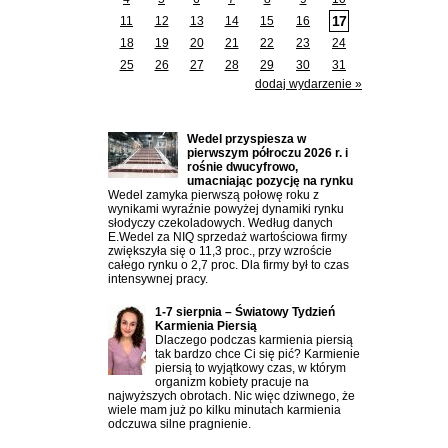
17
11
12
13
14
15
16
18
19
20
21
22
23
24
25
26
27
28
29
30
31
dodaj wydarzenie »
Ostatnio dodane artykuły:
Wedel przyspiesza w
pierwszym półroczu 2026 r. i
rośnie dwucyfrowo,
umacniając pozycję na rynku
Wedel zamyka pierwszą połowę roku z
wynikami wyraźnie powyżej dynamiki rynku
słodyczy czekoladowych. Według danych
E.Wedel za NIQ sprzedaż wartościowa firmy
zwiększyła się o 11,3 proc., przy wzroście
całego rynku o 2,7 proc. Dla firmy był to czas
intensywnej pracy.
1-7 sierpnia – Światowy Tydzień
Karmienia Piersią
Dlaczego podczas karmienia piersią
tak bardzo chce Ci się pić? Karmienie
piersią to wyjątkowy czas, w którym
organizm kobiety pracuje na
najwyższych obrotach. Nic więc dziwnego, że
wiele mam już po kilku minutach karmienia
odczuwa silne pragnienie.