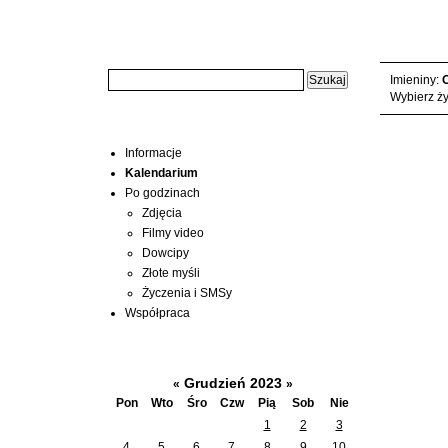
Wyszukiwarka:
Niedziela, 
Imieniny:
O
Wybierz ży
Menu
Informacje
Kalendarium
Po godzinach
Zdjęcia
Filmy video
Dowcipy
Złote myśli
Życzenia i SMSy
Współpraca
Kalendarium
Grudzień 2023
«
»
Pon
Wto
Śro
Czw
Pią
Sob
Nie
1
2
3
4
5
6
7
8
9
10