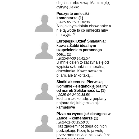
chęci na arbuzową. Mam miętę,
cytrynę, lekko...
Puszyste omleciki -
komentarze
(1)
, 2025-05-15 09:18:36
A to jak bym dolała cisowiankę a
nie tą wodę to co omleciki niby
nie wyjdą?
Europejski Dzień Śniadania:
kawa z Żabki idealnym
uzupełnieniem porannego
pos...
(1)
, 2025-04-30 14:42:54
U mnie dzień to zaczyna się od
wypicia szklanki z mineralną
cisowianką. Kawę owszem
pijam, ale tylko taką...
Słodki akcent na Pierwszą
Komunię - eleganckie praliny
od marek Solidarność i...
(1)
, 2025-04-24 09:38:56
kocham czekoladę. z goplany
najbardziej lubię mikołajki
karmelowe
Pizza na wynos już dostępna w
Żabce! - komentarze
(1)
, 2024-11-06 13:50:38
Raz zjadłem hot doga od nich i
podziękuję. Pizzę to ja wolę
przez roomservice zamawiać ze