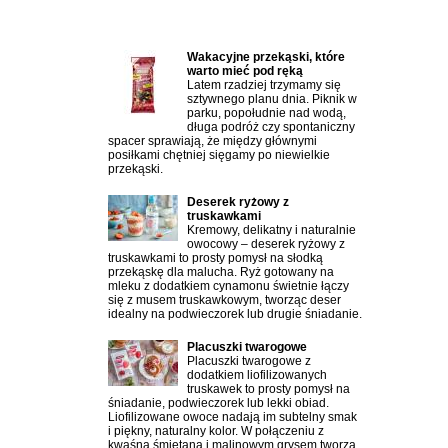
Najczęściej czytane artykuły:
Wakacyjne przekąski, które
warto mieć pod ręką
Latem rzadziej trzymamy się
sztywnego planu dnia. Piknik w
parku, popołudnie nad wodą,
długa podróż czy spontaniczny
spacer sprawiają, że między głównymi
posiłkami chętniej sięgamy po niewielkie
przekąski.
Deserek ryżowy z
truskawkami
Kremowy, delikatny i naturalnie
owocowy – deserek ryżowy z
truskawkami to prosty pomysł na słodką
przekąskę dla malucha. Ryż gotowany na
mleku z dodatkiem cynamonu świetnie łączy
się z musem truskawkowym, tworząc deser
idealny na podwieczorek lub drugie śniadanie.
Placuszki twarogowe
Placuszki twarogowe z
dodatkiem liofilizowanych
truskawek to prosty pomysł na
śniadanie, podwieczorek lub lekki obiad.
Liofilizowane owoce nadają im subtelny smak
i piękny, naturalny kolor. W połączeniu z
kwaśną śmietaną i malinowym grysem tworzą