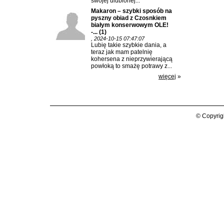
swojej ulubionej...
Makaron – szybki sposób na
pyszny obiad z Czosnkiem
białym konserwowym OLE!
-...
(1)
, 2024-10-15 07:47:07
Lubię takie szybkie dania, a
teraz jak mam patelnię
kohersena z nieprzywierającą
powłoką to smażę potrawy z...
więcej
»
© Copyrig