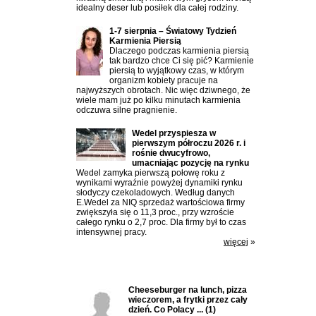
idealny deser lub posiłek dla całej rodziny.
1-7 sierpnia – Światowy Tydzień
Karmienia Piersią
Dlaczego podczas karmienia piersią
tak bardzo chce Ci się pić? Karmienie
piersią to wyjątkowy czas, w którym
organizm kobiety pracuje na
najwyższych obrotach. Nic więc dziwnego, że
wiele mam już po kilku minutach karmienia
odczuwa silne pragnienie.
Wedel przyspiesza w
pierwszym półroczu 2026 r. i
rośnie dwucyfrowo,
umacniając pozycję na rynku
Wedel zamyka pierwszą połowę roku z
wynikami wyraźnie powyżej dynamiki rynku
słodyczy czekoladowych. Według danych
E.Wedel za NIQ sprzedaż wartościowa firmy
zwiększyła się o 11,3 proc., przy wzroście
całego rynku o 2,7 proc. Dla firmy był to czas
intensywnej pracy.
więcej
»
Ostatnio komentowane:
Cheeseburger na lunch, pizza
wieczorem, a frytki przez cały
dzień. Co Polacy ...
(1)