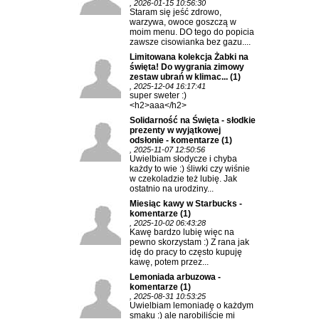
, 2026-01-15 10:56:30
Staram się jeść zdrowo,
warzywa, owoce goszczą w
moim menu. DO tego do popicia
zawsze cisowianka bez gazu....
Limitowana kolekcja Żabki na
święta! Do wygrania zimowy
zestaw ubrań w klimac...
(1)
, 2025-12-04 16:17:41
super sweter :)
<h2>aaa</h2>
Solidarność na Święta - słodkie
prezenty w wyjątkowej
odsłonie - komentarze
(1)
, 2025-11-07 12:50:56
Uwielbiam słodycze i chyba
każdy to wie :) śliwki czy wiśnie
w czekoladzie też lubię. Jak
ostatnio na urodziny...
Miesiąc kawy w Starbucks -
komentarze
(1)
, 2025-10-02 06:43:28
Kawę bardzo lubię więc na
pewno skorzystam :) Z rana jak
idę do pracy to często kupuję
kawę, potem przez...
Lemoniada arbuzowa -
komentarze
(1)
, 2025-08-31 10:53:25
Uwielbiam lemoniadę o każdym
smaku :) ale narobiliście mi