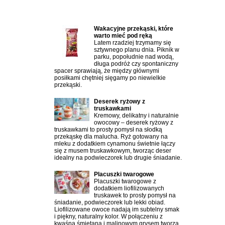
Najczęściej czytane artykuły:
Wakacyjne przekąski, które
warto mieć pod ręką
Latem rzadziej trzymamy się
sztywnego planu dnia. Piknik w
parku, popołudnie nad wodą,
długa podróż czy spontaniczny
spacer sprawiają, że między głównymi
posiłkami chętniej sięgamy po niewielkie
przekąski.
Deserek ryżowy z
truskawkami
Kremowy, delikatny i naturalnie
owocowy – deserek ryżowy z
truskawkami to prosty pomysł na słodką
przekąskę dla malucha. Ryż gotowany na
mleku z dodatkiem cynamonu świetnie łączy
się z musem truskawkowym, tworząc deser
idealny na podwieczorek lub drugie śniadanie.
Placuszki twarogowe
Placuszki twarogowe z
dodatkiem liofilizowanych
truskawek to prosty pomysł na
śniadanie, podwieczorek lub lekki obiad.
Liofilizowane owoce nadają im subtelny smak
i piękny, naturalny kolor. W połączeniu z
kwaśną śmietaną i malinowym grysem tworzą