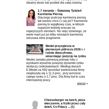
idealny deser lub posiłek dla całej rodziny.
1-7 sierpnia – Światowy Tydzień
Karmienia Piersią
Dlaczego podczas karmienia piersią
tak bardzo chce Ci się pić? Karmienie
piersią to wyjątkowy czas, w którym
organizm kobiety pracuje na
najwyższych obrotach. Nic więc dziwnego, że
wiele mam już po kilku minutach karmienia
odczuwa silne pragnienie.
Wedel przyspiesza w
pierwszym półroczu 2026 r. i
rośnie dwucyfrowo,
umacniając pozycję na rynku
Wedel zamyka pierwszą połowę roku z
wynikami wyraźnie powyżej dynamiki rynku
słodyczy czekoladowych. Według danych
E.Wedel za NIQ sprzedaż wartościowa firmy
zwiększyła się o 11,3 proc., przy wzroście
całego rynku o 2,7 proc. Dla firmy był to czas
intensywnej pracy.
więcej
»
Ostatnio komentowane:
Cheeseburger na lunch, pizza
wieczorem, a frytki przez cały
dzień. Co Polacy ...
(1)