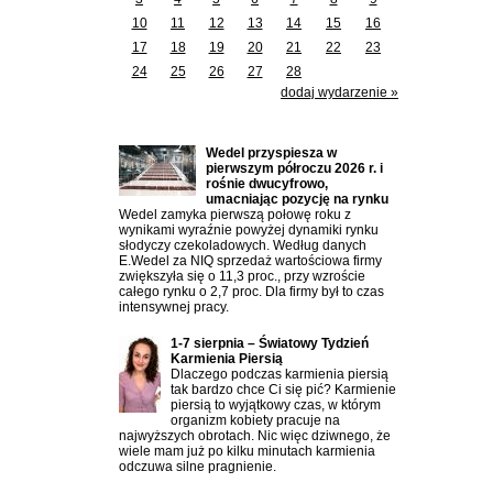
10
11
12
13
14
15
16
17
18
19
20
21
22
23
24
25
26
27
28
dodaj wydarzenie »
Ostatnio dodane artykuły:
Wedel przyspiesza w
pierwszym półroczu 2026 r. i
rośnie dwucyfrowo,
umacniając pozycję na rynku
Wedel zamyka pierwszą połowę roku z
wynikami wyraźnie powyżej dynamiki rynku
słodyczy czekoladowych. Według danych
E.Wedel za NIQ sprzedaż wartościowa firmy
zwiększyła się o 11,3 proc., przy wzroście
całego rynku o 2,7 proc. Dla firmy był to czas
intensywnej pracy.
1-7 sierpnia – Światowy Tydzień
Karmienia Piersią
Dlaczego podczas karmienia piersią
tak bardzo chce Ci się pić? Karmienie
piersią to wyjątkowy czas, w którym
organizm kobiety pracuje na
najwyższych obrotach. Nic więc dziwnego, że
wiele mam już po kilku minutach karmienia
odczuwa silne pragnienie.