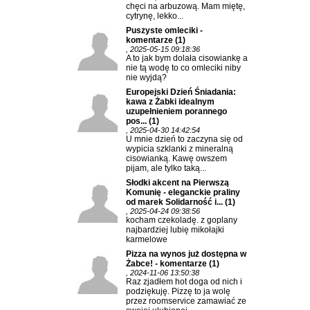
chęci na arbuzową. Mam miętę,
cytrynę, lekko...
Puszyste omleciki -
komentarze
(1)
, 2025-05-15 09:18:36
A to jak bym dolała cisowiankę a
nie tą wodę to co omleciki niby
nie wyjdą?
Europejski Dzień Śniadania:
kawa z Żabki idealnym
uzupełnieniem porannego
pos...
(1)
, 2025-04-30 14:42:54
U mnie dzień to zaczyna się od
wypicia szklanki z mineralną
cisowianką. Kawę owszem
pijam, ale tylko taką...
Słodki akcent na Pierwszą
Komunię - eleganckie praliny
od marek Solidarność i...
(1)
, 2025-04-24 09:38:56
kocham czekoladę. z goplany
najbardziej lubię mikołajki
karmelowe
Pizza na wynos już dostępna w
Żabce! - komentarze
(1)
, 2024-11-06 13:50:38
Raz zjadłem hot doga od nich i
podziękuję. Pizzę to ja wolę
przez roomservice zamawiać ze