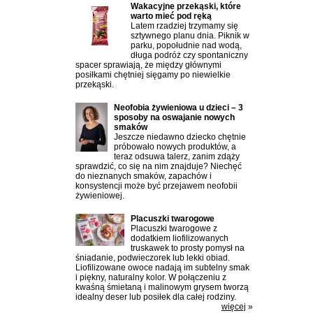
Wakacyjne przekąski, które
warto mieć pod ręką
Latem rzadziej trzymamy się
sztywnego planu dnia. Piknik w
parku, popołudnie nad wodą,
długa podróż czy spontaniczny
spacer sprawiają, że między głównymi
posiłkami chętniej sięgamy po niewielkie
przekąski.
Neofobia żywieniowa u dzieci – 3
sposoby na oswajanie nowych
smaków
Jeszcze niedawno dziecko chętnie
próbowało nowych produktów, a
teraz odsuwa talerz, zanim zdąży
sprawdzić, co się na nim znajduje? Niechęć
do nieznanych smaków, zapachów i
konsystencji może być przejawem neofobii
żywieniowej.
Placuszki twarogowe
Placuszki twarogowe z
dodatkiem liofilizowanych
truskawek to prosty pomysł na
śniadanie, podwieczorek lub lekki obiad.
Liofilizowane owoce nadają im subtelny smak
i piękny, naturalny kolor. W połączeniu z
kwaśną śmietaną i malinowym grysem tworzą
idealny deser lub posiłek dla całej rodziny.
więcej
»