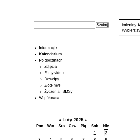
Wyszukiwarka:
Niedziela, 
Imieniny:
M
Wybierz ży
Menu
Informacje
Kalendarium
Po godzinach
Zdjęcia
Filmy video
Dowcipy
Złote myśli
Życzenia i SMSy
Współpraca
Kalendarium
Luty 2025
«
»
Pon
Wto
Śro
Czw
Pią
Sob
Nie
2
1
3
4
5
6
7
8
9