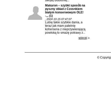
swojej ulubionej...
Makaron – szybki sposób na
pyszny obiad z Czosnkiem
białym konserwowym OLE!
-...
(1)
, 2024-10-15 07:47:07
Lubię takie szybkie dania, a
teraz jak mam patelnię
kohersena z nieprzywierającą
powłoką to smażę potrawy z...
więcej
»
© Copyrig