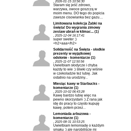
, 2026-01-15 10:56:30
Staram się jeść zdrowo,
warzywa, owoce goszczą w
moim menu. DO tego do popicia
zawsze cisowianka bez gazu....
Limitowana kolekcja Żabki na
święta! Do wygrania zimowy
zestaw ubrań w klimac...
(1)
, 2025-12-04 16:17:41
super sweter :)
<h2>aaa</h2>
Solidarność na Święta - słodkie
prezenty w wyjątkowej
odsłonie - komentarze
(1)
, 2025-11-07 12:50:56
Uwielbiam słodycze i chyba
każdy to wie :) śliwki czy wiśnie
w czekoladzie też lubię. Jak
ostatnio na urodziny...
Miesiąc kawy w Starbucks -
komentarze
(1)
, 2025-10-02 06:43:28
Kawę bardzo lubię więc na
pewno skorzystam :) Z rana jak
idę do pracy to często kupuję
kawę, potem przez...
Lemoniada arbuzowa -
komentarze
(1)
, 2025-08-31 10:53:25
Uwielbiam lemoniadę o każdym
smaku :) ale narobiliście mi