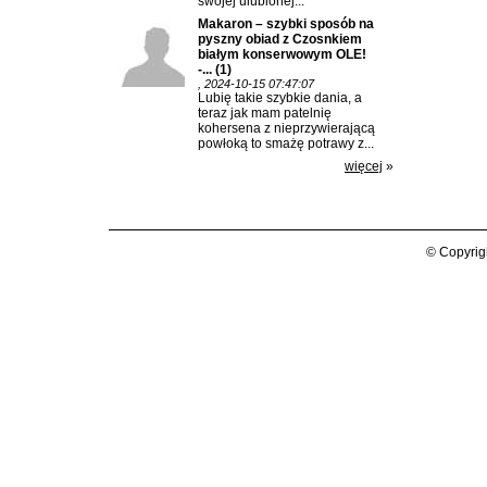
swojej ulubionej...
Makaron – szybki sposób na
pyszny obiad z Czosnkiem
białym konserwowym OLE!
-...
(1)
, 2024-10-15 07:47:07
Lubię takie szybkie dania, a
teraz jak mam patelnię
kohersena z nieprzywierającą
powłoką to smażę potrawy z...
więcej
»
© Copyrig