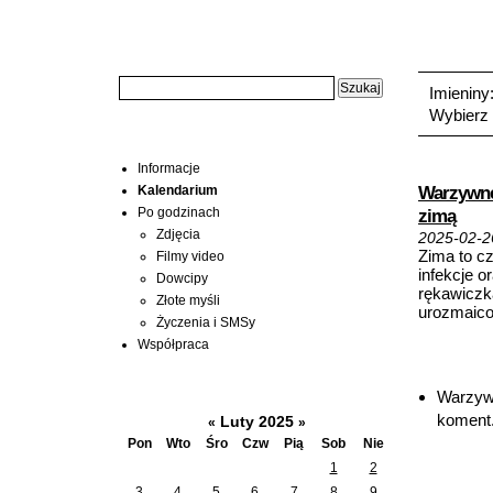
Wyszukiwarka:
Środa, 20
Imieniny
Wybierz 
Menu
Artykuły 
Informacje
Warzywne 
Kalendarium
Po godzinach
zimą
Zdjęcia
2025-02-2
Zima to c
Filmy video
infekcje o
Dowcipy
rękawiczk
Złote myśli
urozmaico
Życzenia i SMSy
Współpraca
Wątki na
Kalendarium
Warzywn
koment.
Luty 2025
«
»
Pon
Wto
Śro
Czw
Pią
Sob
Nie
1
2
3
4
5
6
7
8
9