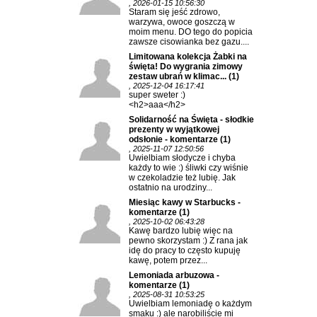
, 2026-01-15 10:56:30
Staram się jeść zdrowo,
warzywa, owoce goszczą w
moim menu. DO tego do popicia
zawsze cisowianka bez gazu....
Limitowana kolekcja Żabki na
święta! Do wygrania zimowy
zestaw ubrań w klimac...
(1)
, 2025-12-04 16:17:41
super sweter :)
<h2>aaa</h2>
Solidarność na Święta - słodkie
prezenty w wyjątkowej
odsłonie - komentarze
(1)
, 2025-11-07 12:50:56
Uwielbiam słodycze i chyba
każdy to wie :) śliwki czy wiśnie
w czekoladzie też lubię. Jak
ostatnio na urodziny...
Miesiąc kawy w Starbucks -
komentarze
(1)
, 2025-10-02 06:43:28
Kawę bardzo lubię więc na
pewno skorzystam :) Z rana jak
idę do pracy to często kupuję
kawę, potem przez...
Lemoniada arbuzowa -
komentarze
(1)
, 2025-08-31 10:53:25
Uwielbiam lemoniadę o każdym
smaku :) ale narobiliście mi