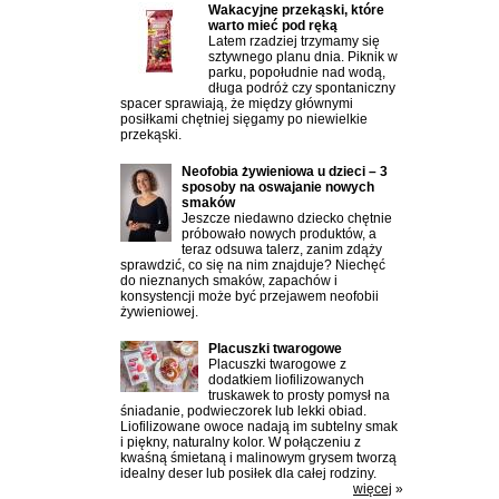
Wakacyjne przekąski, które
warto mieć pod ręką
Latem rzadziej trzymamy się
sztywnego planu dnia. Piknik w
parku, popołudnie nad wodą,
długa podróż czy spontaniczny
spacer sprawiają, że między głównymi
posiłkami chętniej sięgamy po niewielkie
przekąski.
Neofobia żywieniowa u dzieci – 3
sposoby na oswajanie nowych
smaków
Jeszcze niedawno dziecko chętnie
próbowało nowych produktów, a
teraz odsuwa talerz, zanim zdąży
sprawdzić, co się na nim znajduje? Niechęć
do nieznanych smaków, zapachów i
konsystencji może być przejawem neofobii
żywieniowej.
Placuszki twarogowe
Placuszki twarogowe z
dodatkiem liofilizowanych
truskawek to prosty pomysł na
śniadanie, podwieczorek lub lekki obiad.
Liofilizowane owoce nadają im subtelny smak
i piękny, naturalny kolor. W połączeniu z
kwaśną śmietaną i malinowym grysem tworzą
idealny deser lub posiłek dla całej rodziny.
więcej
»