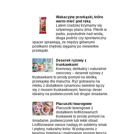
Najczęściej czytane artykuły:
Wakacyjne przekąski, które
warto mieć pod ręką
Latem rzadziej trzymamy się
sztywnego planu dnia. Piknik w
parku, popołudnie nad wodą,
długa podróż czy spontaniczny
spacer sprawiają, że między głównymi
posiłkami chętniej sięgamy po niewielkie
przekąski.
Deserek ryżowy z
truskawkami
Kremowy, delikatny i naturalnie
owocowy – deserek ryżowy z
truskawkami to prosty pomysł na słodką
przekąskę dla malucha. Ryż gotowany na
mleku z dodatkiem cynamonu świetnie łączy
się z musem truskawkowym, tworząc deser
idealny na podwieczorek lub drugie śniadanie.
Placuszki twarogowe
Placuszki twarogowe z
dodatkiem liofilizowanych
truskawek to prosty pomysł na
śniadanie, podwieczorek lub lekki obiad.
Liofilizowane owoce nadają im subtelny smak
i piękny, naturalny kolor. W połączeniu z
kwaśną śmietaną i malinowym grysem tworzą