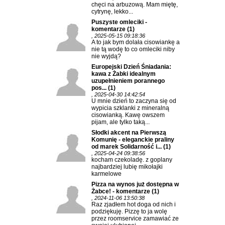
chęci na arbuzową. Mam miętę,
cytrynę, lekko...
Puszyste omleciki -
komentarze
(1)
, 2025-05-15 09:18:36
A to jak bym dolała cisowiankę a
nie tą wodę to co omleciki niby
nie wyjdą?
Europejski Dzień Śniadania:
kawa z Żabki idealnym
uzupełnieniem porannego
pos...
(1)
, 2025-04-30 14:42:54
U mnie dzień to zaczyna się od
wypicia szklanki z mineralną
cisowianką. Kawę owszem
pijam, ale tylko taką...
Słodki akcent na Pierwszą
Komunię - eleganckie praliny
od marek Solidarność i...
(1)
, 2025-04-24 09:38:56
kocham czekoladę. z goplany
najbardziej lubię mikołajki
karmelowe
Pizza na wynos już dostępna w
Żabce! - komentarze
(1)
, 2024-11-06 13:50:38
Raz zjadłem hot doga od nich i
podziękuję. Pizzę to ja wolę
przez roomservice zamawiać ze