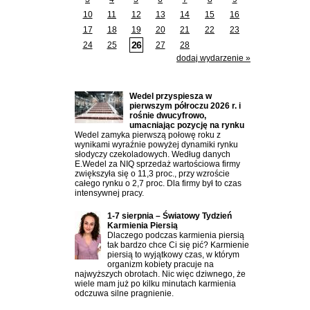
10
11
12
13
14
15
16
17
18
19
20
21
22
23
26
24
25
27
28
dodaj wydarzenie »
Ostatnio dodane artykuły:
Wedel przyspiesza w
pierwszym półroczu 2026 r. i
rośnie dwucyfrowo,
umacniając pozycję na rynku
Wedel zamyka pierwszą połowę roku z
wynikami wyraźnie powyżej dynamiki rynku
słodyczy czekoladowych. Według danych
E.Wedel za NIQ sprzedaż wartościowa firmy
zwiększyła się o 11,3 proc., przy wzroście
całego rynku o 2,7 proc. Dla firmy był to czas
intensywnej pracy.
1-7 sierpnia – Światowy Tydzień
Karmienia Piersią
Dlaczego podczas karmienia piersią
tak bardzo chce Ci się pić? Karmienie
piersią to wyjątkowy czas, w którym
organizm kobiety pracuje na
najwyższych obrotach. Nic więc dziwnego, że
wiele mam już po kilku minutach karmienia
odczuwa silne pragnienie.