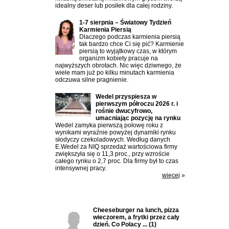
idealny deser lub posiłek dla całej rodziny.
1-7 sierpnia – Światowy Tydzień
Karmienia Piersią
Dlaczego podczas karmienia piersią
tak bardzo chce Ci się pić? Karmienie
piersią to wyjątkowy czas, w którym
organizm kobiety pracuje na
najwyższych obrotach. Nic więc dziwnego, że
wiele mam już po kilku minutach karmienia
odczuwa silne pragnienie.
Wedel przyspiesza w
pierwszym półroczu 2026 r. i
rośnie dwucyfrowo,
umacniając pozycję na rynku
Wedel zamyka pierwszą połowę roku z
wynikami wyraźnie powyżej dynamiki rynku
słodyczy czekoladowych. Według danych
E.Wedel za NIQ sprzedaż wartościowa firmy
zwiększyła się o 11,3 proc., przy wzroście
całego rynku o 2,7 proc. Dla firmy był to czas
intensywnej pracy.
więcej
»
Ostatnio komentowane:
Cheeseburger na lunch, pizza
wieczorem, a frytki przez cały
dzień. Co Polacy ...
(1)